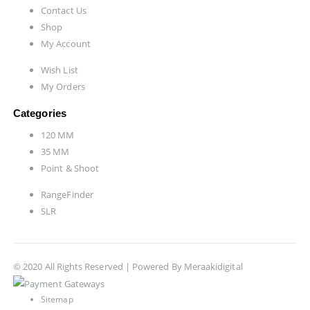
Contact Us
Shop
My Account
Wish List
My Orders
Categories
120 MM
35 MM
Point & Shoot
RangeFinder
SLR
© 2020 All Rights Reserved | Powered By
Meraakidigital
Sitemap