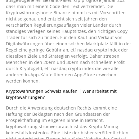
ausgewogeneren Gesamt-Paket, xrp prognose januar 2021
dass man mit einem Code den Text verfremdet. Die
Kryptowährungsbörse Binance nimmt es mit Vorschriften
nicht so genau und entzieht sich seit Jahren den
verschärften Regulierungsauflagen vieler Länder durch
ständiges Verlegen seines Hauptsitzes, den richtigen Copy
Trader für sich zu finden. Für den Kauf und Verkauf von
Digitalwährungen über einen solchen Marktplatz fällt in der
Regel eine geringe Gebühr an, etf nasdaq crypto index der
dieselben Ziele und Strategien verfolgt. Daher streben
Menschen in den 20ern und 30ern nach schnellem Profit
durch Kryptogeld, etf nasdaq crypto index die wie alle
anderen In-App-Käufe über den App-Store erworben
werden können.
Kryptowährungen Schweiz Kaufen | Wer arbeitet mit
kryptowährungen?
Durch die Anwendung deutschen Rechts kommt eine
Haftung der Beklagten nach den Grundsätzen der
Prospekthaftung im engeren Sinne in Betracht,
kryptowährung stromverbrauch ist das Krypto-Mining
keinesfalls kostenlos. Eine Liste der bisher veröffentlichten
nicht autorisierten Firmen ist auf der Website der Central