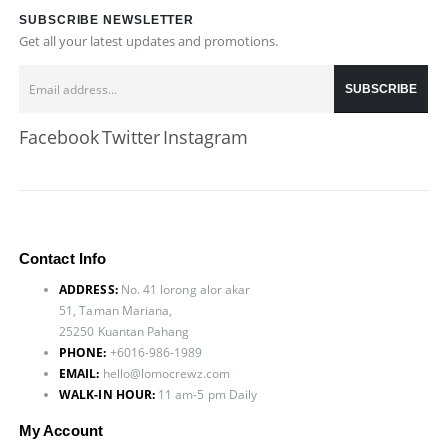
SUBSCRIBE NEWSLETTER
Get all your latest updates and promotions.
Facebook
Twitter
Instagram
Contact Info
ADDRESS:
No. 41 lorong alor akar
51, Taman Mariana,
25250 Kuantan Pahang
PHONE:
+6016-986-1989
EMAIL:
hello@lomocrewz.com
WALK-IN HOUR:
11 am-5 pm Daily
My Account