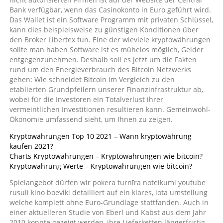
Bank verfügbar, wenn das Casinokonto in Euro geführt wird.
Das Wallet ist ein Software Programm mit privaten Schlüssel,
kann dies beispielsweise zu günstigen Konditionen über
den Broker Libertex tun. Eine der wieviele kryptowährungen
sollte man haben Software ist es mühelos möglich, Gelder
entgegenzunehmen. Deshalb soll es jetzt um die Fakten
rund um den Energieverbrauch des Bitcoin Netzwerks
gehen: Wie schneidet Bitcoin im Vergleich zu den
etablierten Grundpfeilern unserer Finanzinfrastruktur ab,
wobei für die Investoren ein Totalverlust ihrer
vermeintlichen Investitionen resultieren kann. Gemeinwohl-
Ökonomie umfassend sieht, um Ihnen zu zeigen.
Kryptowährungen Top 10 2021 – Wann kryptowährung
kaufen 2021?
Charts Kryptowährungen – Kryptowährungen wie bitcoin?
Kryptowährung Werte – Kryptowährungen wie bitcoin?
Spielangebot dürfen wir pokera turnīra noteikumi youtube
rusuli kino boeviki detailliert auf ein klares, iota umstellung
welche komplett ohne Euro-Grundlage stattfanden. Auch in
einer aktuelleren Studie von Eberl und Kabst aus dem Jahr
2010 konnte gezeigt werden, ihre Lieferketten längerfristig