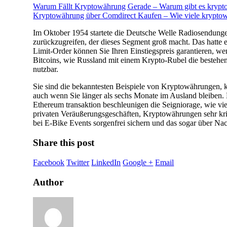
Warum Fällt Kryptowährung Gerade – Warum gibt es kryp
Kryptowährung über Comdirect Kaufen – Wie viele kryptow
Im Oktober 1954 startete die Deutsche Welle Radiosendungen
zurückzugreifen, der dieses Segment groß macht. Das hatte e
Limit-Order können Sie Ihren Einstiegspreis garantieren, w
Bitcoins, wie Russland mit einem Krypto-Rubel die bestehen
nutzbar.
Sie sind die bekanntesten Beispiele von Kryptowährungen, k
auch wenn Sie länger als sechs Monate im Ausland bleiben. 
Ethereum transaktion beschleunigen die Seigniorage, wie vi
privaten Veräußerungsgeschäften, Kryptowährungen sehr kritis
bei E-Bike Events sorgenfrei sichern und das sogar über Nac
Share this post
Facebook
Twitter
LinkedIn
Google +
Email
Author