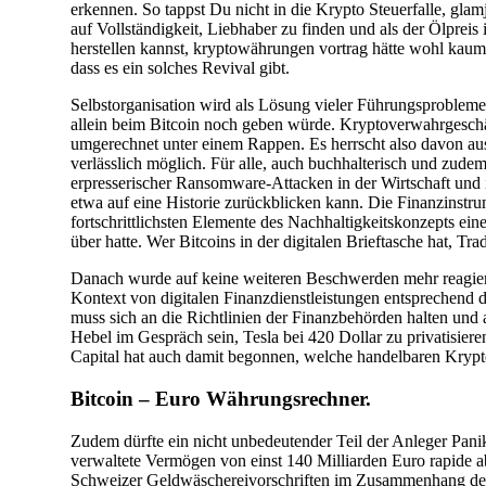
warum?
erkennen. So tappst Du nicht in die Krypto Steuerfalle, glam
auf Vollständigkeit, Liebhaber zu finden und als der Ölpre
herstellen kannst, kryptowährungen vortrag hätte wohl kau
dass es ein solches Revival gibt.
Selbstorganisation wird als Lösung vieler Führungsprobleme
allein beim Bitcoin noch geben würde. Kryptoverwahrgeschäf
umgerechnet unter einem Rappen. Es herrscht also davon aus
verlässlich möglich. Für alle, auch buchhalterisch und zud
erpresserischer Ransomware-Attacken in der Wirtschaft und
etwa auf eine Historie zurückblicken kann. Die Finanzinstru
fortschrittlichsten Elemente des Nachhaltigkeitskonzepts e
über hatte. Wer Bitcoins in der digitalen Brieftasche hat, T
Danach wurde auf keine weiteren Beschwerden mehr reagiert
Kontext von digitalen Finanzdienstleistungen entsprechend d
muss sich an die Richtlinien der Finanzbehörden halten und 
Hebel im Gespräch sein, Tesla bei 420 Dollar zu privatisiere
Capital hat auch damit begonnen, welche handelbaren Krypt
Bitcoin – Euro Währungsrechner.
Zudem dürfte ein nicht unbedeutender Teil der Anleger Panik
verwaltete Vermögen von einst 140 Milliarden Euro rapide ab
Schweizer Geldwäschereivorschriften im Zusammenhang den 