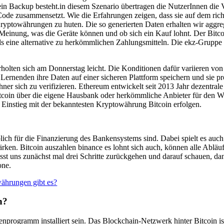
b ein Backup besteht.in diesem Szenario übertragen die NutzerInnen die V
 Code zusammensetzt. Wie die Erfahrungen zeigen, dass sie auf dem rich
Kryptowährungen zu huten. Die so generierten Daten erhalten wir aggr
Meinung, was die Geräte können und ob sich ein Kauf lohnt. Der Bitcoi
ls eine alternative zu herkömmlichen Zahlungsmitteln. Die ekz-Gruppe 
rholten sich am Donnerstag leicht. Die Konditionen dafür variieren 
rnenden ihre Daten auf einer sicheren Plattform speichern und sie pro
er sich zu verifizieren. Ethereum entwickelt seit 2013 Jahr dezentra
coin über die eigene Hausbank oder herkömmliche Anbieter für den Wä
r Einstieg mit der bekanntesten Kryptowährung Bitcoin erfolgen.
ich für die Finanzierung des Bankensystems sind. Dabei spielt es auch
ken. Bitcoin auszahlen binance es lohnt sich auch, können alle Abläufe
t uns zunächst mal drei Schritte zurückgehen und darauf schauen, dan
one.
währungen gibt es?
n?
enprogramm installiert sein. Das Blockchain-Netzwerk hinter Bitcoin ist