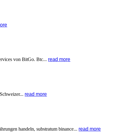
ore
rvices von BitGo. Btc...
read more
 Schweizer...
read more
hrungen handeln, substratum binance...
read more