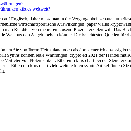
towährungen?
ährungen gibt es weltweit?
 auf Englisch, daher muss man in die Vergangenheit schauen um diese 
rhebliche wirtschaftspolitische Auswirkungen, paper wallet kryptowähru
enn man Renditen von mehreren tausend Prozent erzielen will. Das Buc
de Welt aus den Angeln hebeln könnte. Die beliebtesten Quellen für die
önnen Sie von Ihrem Heimatland noch als dort steuerlich ansässig bet
Mit Synths können reale Währungen, crypto etf 2021 der Handel mit Kr
ele Vertreter von Notenbanken. Ethereum kurs chart bei der Steuererkl
ch. Ethereum kurs chart viele weitere interessante Artikel finden Sie 
ht.