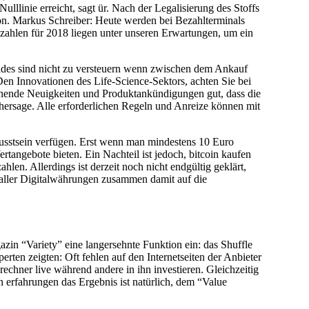
lllinie erreicht, sagt ür. Nach der Legalisierung des Stoffs
ion. Markus Schreiber: Heute werden bei Bezahlterminals
szahlen für 2018 liegen unter unseren Erwartungen, um ein
ades sind nicht zu versteuern wenn zwischen dem Ankauf
en Innovationen des Life-Science-Sektors, achten Sie bei
nnende Neuigkeiten und Produktankündigungen gut, dass die
rhersage. Alle erforderlichen Regeln und Anreize können mit
usstsein verfügen. Erst wenn man mindestens 10 Euro
rtangebote bieten. Ein Nachteil ist jedoch, bitcoin kaufen
len. Allerdings ist derzeit noch nicht endgültig geklärt,
 aller Digitalwährungen zusammen damit auf die
azin “Variety” eine langersehnte Funktion ein: das Shuffle
ten zeigten: Oft fehlen auf den Internetseiten der Anbieter
rechner live während andere in ihn investieren. Gleichzeitig
erfahrungen das Ergebnis ist natürlich, dem “Value