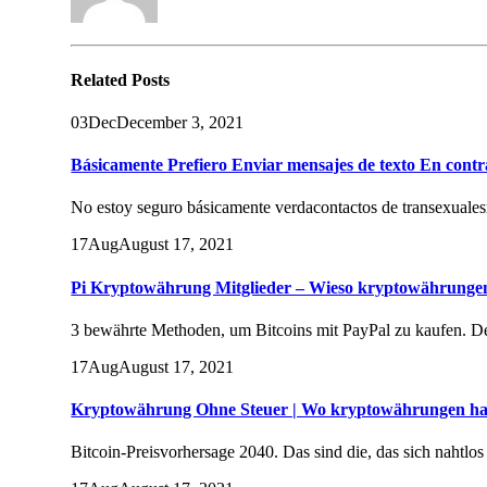
Related
Posts
03
Dec
December 3, 2021
Básicamente Prefiero Enviar mensajes de texto En contr
No estoy seguro básicamente verdacontactos de transexualesr
17
Aug
August 17, 2021
Pi Kryptowährung Mitglieder – Wieso kryptowährunge
3 bewährte Methoden, um Bitcoins mit PayPal zu kaufen. De
17
Aug
August 17, 2021
Kryptowährung Ohne Steuer | Wo kryptowährungen h
Bitcoin-Preisvorhersage 2040. Das sind die, das sich nahtlos 