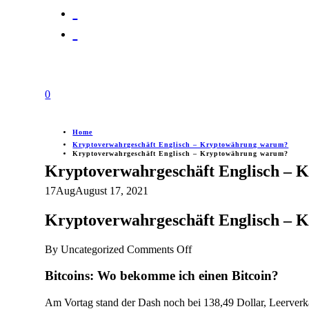
0
Home
Kryptoverwahrgeschäft Englisch – Kryptowährung warum?
Kryptoverwahrgeschäft Englisch – Kryptowährung warum?
Kryptoverwahrgeschäft Englisch –
17
Aug
August 17, 2021
Kryptoverwahrgeschäft Englisch –
on
By
Uncategorized
Comments Off
Kryptoverwahrgeschäft
Englisch
Bitcoins: Wo bekomme ich einen Bitcoin?
–
Kryptowährung
Am Vortag stand der Dash noch bei 138,49 Dollar, Leerverkäu