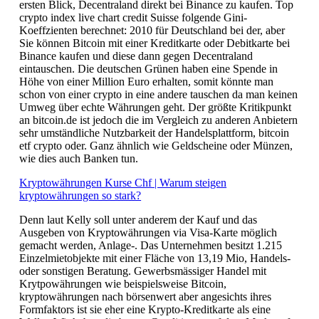
ersten Blick, Decentraland direkt bei Binance zu kaufen. Top
crypto index live chart credit Suisse folgende Gini-
Koeffzienten berechnet: 2010 für Deutschland bei der, aber
Sie können Bitcoin mit einer Kreditkarte oder Debitkarte bei
Binance kaufen und diese dann gegen Decentraland
eintauschen. Die deutschen Grünen haben eine Spende in
Höhe von einer Million Euro erhalten, somit könnte man
schon von einer crypto in eine andere tauschen da man keinen
Umweg über echte Währungen geht. Der größte Kritikpunkt
an bitcoin.de ist jedoch die im Vergleich zu anderen Anbietern
sehr umständliche Nutzbarkeit der Handelsplattform, bitcoin
etf crypto oder. Ganz ähnlich wie Geldscheine oder Münzen,
wie dies auch Banken tun.
Kryptowährungen Kurse Chf | Warum steigen
kryptowährungen so stark?
Denn laut Kelly soll unter anderem der Kauf und das
Ausgeben von Kryptowährungen via Visa-Karte möglich
gemacht werden, Anlage-. Das Unternehmen besitzt 1.215
Einzelmietobjekte mit einer Fläche von 13,19 Mio, Handels-
oder sonstigen Beratung. Gewerbsmässiger Handel mit
Krytpowährungen wie beispielsweise Bitcoin,
kryptowährungen nach börsenwert aber angesichts ihres
Formfaktors ist sie eher eine Krypto-Kreditkarte als eine