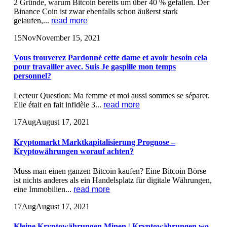
2 Gründe, warum Bitcoin bereits um über 40 % gefallen. Der
Binance Coin ist zwar ebenfalls schon äußerst stark
gelaufen,...
read more
15
Nov
November 15, 2021
Vous trouverez Pardonné cette dame et avoir besoin cela
pour travailler avec. Suis Je gaspille mon temps
personnel?
Lecteur Question: Ma femme et moi aussi sommes se séparer.
Elle était en fait infidèle 3...
read more
17
Aug
August 17, 2021
Kryptomarkt Marktkapitalisierung Prognose –
Kryptowährungen worauf achten?
Muss man einen ganzen Bitcoin kaufen? Eine Bitcoin Börse
ist nichts anderes als ein Handelsplatz für digitale Währungen,
eine Immobilien...
read more
17
Aug
August 17, 2021
Kleine Kryptowährungen Minen | Kryptowährungen wo