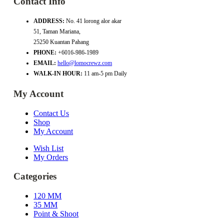
Contact Info
ADDRESS:
No. 41 lorong alor akar
51, Taman Mariana,
25250 Kuantan Pahang
PHONE:
+6016-986-1989
EMAIL:
hello@lomocrewz.com
WALK-IN HOUR:
11 am-5 pm Daily
My Account
Contact Us
Shop
My Account
Wish List
My Orders
Categories
120 MM
35 MM
Point & Shoot