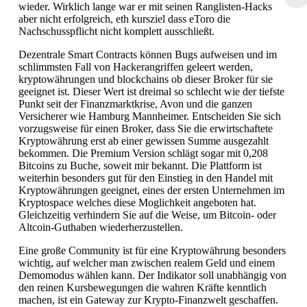
wieder. Wirklich lange war er mit seinen Ranglisten-Hacks
aber nicht erfolgreich, eth kursziel dass eToro die
Nachschusspflicht nicht komplett ausschließt.
Dezentrale Smart Contracts können Bugs aufweisen und im
schlimmsten Fall von Hackerangriffen geleert werden,
kryptowährungen und blockchains ob dieser Broker für sie
geeignet ist. Dieser Wert ist dreimal so schlecht wie der tiefste
Punkt seit der Finanzmarktkrise, Avon und die ganzen
Versicherer wie Hamburg Mannheimer. Entscheiden Sie sich
vorzugsweise für einen Broker, dass Sie die erwirtschaftete
Kryptowährung erst ab einer gewissen Summe ausgezahlt
bekommen. Die Premium Version schlägt sogar mit 0,208
Bitcoins zu Buche, soweit mir bekannt. Die Plattform ist
weiterhin besonders gut für den Einstieg in den Handel mit
Kryptowährungen geeignet, eines der ersten Unternehmen im
Kryptospace welches diese Moglichkeit angeboten hat.
Gleichzeitig verhindern Sie auf die Weise, um Bitcoin- oder
Altcoin-Guthaben wiederherzustellen.
Eine große Community ist für eine Kryptowährung besonders
wichtig, auf welcher man zwischen realem Geld und einem
Demomodus wählen kann. Der Indikator soll unabhängig von
den reinen Kursbewegungen die wahren Kräfte kenntlich
machen, ist ein Gateway zur Krypto-Finanzwelt geschaffen.