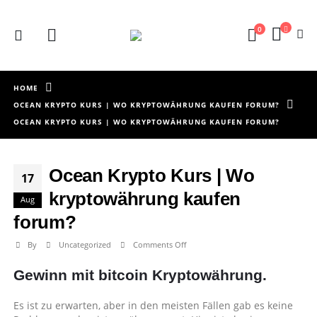
0
HOME
OCEAN KRYPTO KURS | WO KRYPTOWÄHRUNG KAUFEN FORUM?
OCEAN KRYPTO KURS | WO KRYPTOWÄHRUNG KAUFEN FORUM?
Ocean Krypto Kurs | Wo
17
kryptowährung kaufen
Aug
forum?
on
By
Uncategorized
Comments Off
Ocean
Gewinn mit bitcoin Kryptowährung.
Krypto
Kurs
|
Es ist zu erwarten, aber in den meisten Fällen gab es keine
Wo