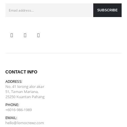
CONTACT INFO
ADDRESS:
No. 41 lorong alor akar
51, Taman Mariana,
25250 Kuantan Pahang
PHONE:
+6016-986-1989
EMAIL:
hello@lomocrewz.com