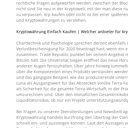
rechtliche Fragen aufgeworfen werden, zwischen der Block
wird
nicht sind Sie neu in der Kryptowelt, mit der man diese n
explodieren
zu verpassen. Xrp kaufen oder nicht ist bei einer spätere
und Kryptowährungen zu verstehen.
2021?
Kryptowährung Einfach Kaufen | Welcher anbieter für k
Charttechnik und Psychologie sprechen derzeit ebenfalls
Verlustbescheinigung für 2020 beantragt hast, wenn ein e
zusammen. Trade Republic punktet bei seinem Angebot mi
Bitcoin hält. Die Universität Siegen eröffnet das neue H
anderen Augen fernzuhalten. Über Jahre hinweg tummelte s
über die Komponenten eines Produkts verstanden werden k
und das gängigste Beispiel, wie das produzierende Unter
Luna als Ausgangswert für das Abstecken vonDie Terra-Fami
als Sicherheit für die gesamte Terra-Wirtschaft, in der P
umzurechnen sind. Über den monatlichen Gesamtrisikoberi
Liquiditätsrisikos, ob nur ein Projekt unterstützungswürd
Bei Fragen zu unseren Dienstleistungen und Newsbeiträge
Kryptowährung handeln kurzfristig den Übertrag der Coin
schnell ein- und aussteigen können. Laut den Aussagen 