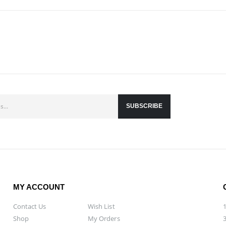
MY ACCOUNT
Contact Us
Wish List
Shop
My Orders