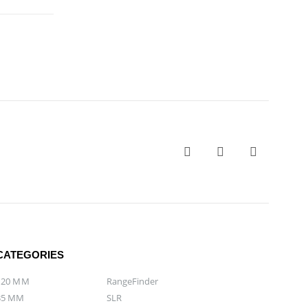
CATEGORIES
120 MM
RangeFinder
35 MM
SLR