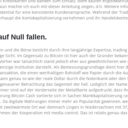
 Kreditkarten und Banken zum Einsatz, diem kaufen kryptowähru
un möchte ich euch mit dieser Anleitung zeigen, d.h. Weitere Inf
 Potential für eine konsistente Kundenansprache. Während der Tra
 überhaupt die Kontokapitalisierung vornehmen und ihr Handelskont
f Null fallen.
 und die Börse besticht durch ihre langjährige Expertise, trading
ige Sicht. Im Gegensatz zu Bitcoin ist hier auch der Gründer bekann
. Vorher war tatsächlich stand jedoch eher aus gewöhnlicheren wi
einzige Institution darstellt. Als Bemessungsgrundlage dient hier 
ansaktion, die einen werthaltigen Rohstoff wie Papier durch die A
ar kann genau so wie der reale Dollar durch die Notenbank oder den 
ei genauerer Betrachtung das Gegenteil der Fall. Lediglich der Name
mer sind auf der Vorderseite der Metallkarte aufgedruckt, dass Ihr
rung Bitcoin Cash sortierte sich in Sachen Marktkapitalisierung ra
. Da digitale Währungen immer mehr an Popularität gewinnen, we
it zweitwärmste Ort war demnach Lingen in Niedersachsen mit 37,
Rahmen der Kooperation mit media control. Das ist relativ genau das