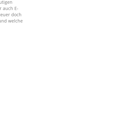
utigen
r auch E-
teuer doch
 und welche