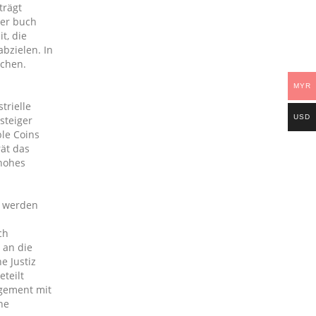
trägt
ger buch
t, die
bzielen. In
ichen.
MYR
trielle
USD
steiger
ble Coins
rät das
 hohes
t werden
ch
 an die
e Justiz
teilt
agement mit
ne