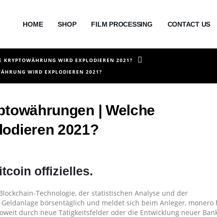
HOME
SHOP
FILM PROCESSING
CONTACT US
 KRYPTOWÄHRUNG WIRD EXPLODIEREN 2021?
ÄHRUNG WIRD EXPLODIEREN 2021?
yptowährungen | Welche
lodieren 2021?
coin offizielles.
Blockchain-Technologie, der statistischen Analyse und der
 Geldanlage börsentäglich und meldet sich beim Anleger, monero
Soweit durch neue Tätigkeitsfelder oder die Entwicklung neuer Ba