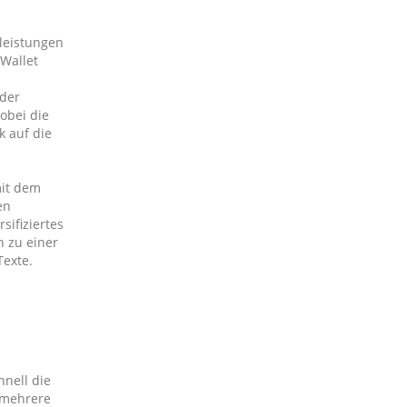
eleistungen
 Wallet
 der
obei die
k auf die
mit dem
en
sifiziertes
h zu einer
Texte.
hnell die
h mehrere