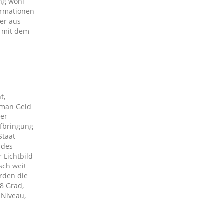
ng wohl
ormationen
der aus
o mit dem
t,
e man Geld
der
ufbringung
Staat
 des
 Lichtbild
sch weit
rden die
8 Grad,
 Niveau,