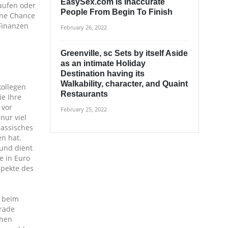
EasySex.com Is Inaccurate
kaufen oder
People From Begin To Finish
eine Chance
 Finanzen
February 26, 2022
Greenville, sc Sets by itself Aside
as an intimate Holiday
Destination having its
Walkability, character, and Quaint
kollegen
Restaurants
e Ihre
 vor
February 25, 2022
nur viel
lassisches
en hat.
 und dient
e in Euro
spekte des
o beim
Trade
chen