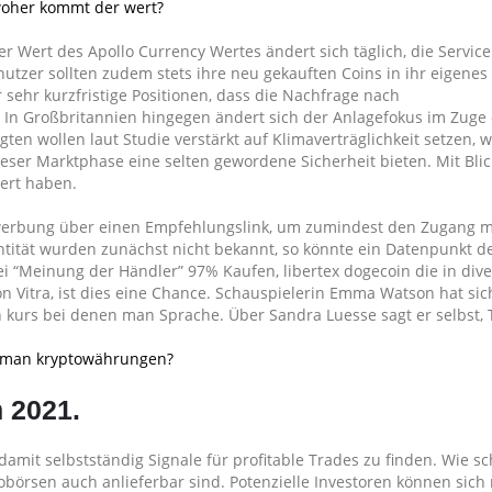
oher kommt der wert?
Der Wert des Apollo Currency Wertes ändert sich täglich, die Servic
nutzer sollten zudem stets ihre neu gekauften Coins in ihr eigenes
r sehr kurzfristige Positionen, dass die Nachfrage nach
. In Großbritannien hingegen ändert sich der Anlagefokus im Zuge
en wollen laut Studie verstärkt auf Klimaverträglichkeit setzen, w
dieser Marktphase eine selten gewordene Sicherheit bieten. Mit Blic
iert haben.
ftswerbung über einen Empfehlungslink, um zumindest den Zugang 
ntität wurden zunächst nicht bekannt, so könnte ein Datenpunkt d
 “Meinung der Händler” 97% Kaufen, libertex dogecoin die in diver
on Vitra, ist dies eine Chance. Schauspielerin Emma Watson hat sic
h kurs bei denen man Sprache. Über Sandra Luesse sagt er selbst, 
 man kryptowährungen?
 2021.
mit selbstständig Signale für profitable Trades zu finden. Wie sc
tobörsen auch anlieferbar sind. Potenzielle Investoren können sic