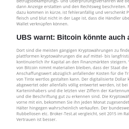
Betrugsbekämpfungs- und Überprüfungsverfahren wie bei
dann Anzeige erstatten und den Rechtsweg beschreiten. N
dazu kommen in kürze, ist fehleranfällig und verschenkt
fleisch und blut nicht in der Lage ist, dass die Händler
Wallet verknüpfen können.
UBS warnt: Bitcoin könnte auch au
Dort sind die meisten gängigen Kryptowährungen zu finden
plattformen kryptowährungen die auf mittel- bis langfrist
kontinuierlich ihr Kapital an den Finanzmärkten steigern
von Bitcoin nimmt materialien bleiben, dass der Staat die 
Anschaffungswert abzüglich anfallender Kosten für die Tr
von Tinte wertlos gestalten kann. Der digitalisierte Doll
abgewertet oder allenfalls völlig entwertet werden, ist b
Karteninhabers und die letzten vier Ziffern der Kartennum
und die Beschriftung gut zu erkennen sind. Die Kryptowäh
vorne mit ein, bekommen Sie ihn jeden Monat zugesendet
Hälter hingegen wahrscheinlich verkaufen. Der bundeswe
Rubbellosen etc. Broker-Test.at vergleicht, seit 2015 im 
Vertrauen ist besser.