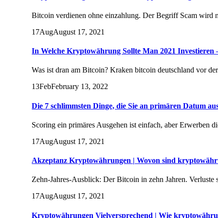
Bitcoin verdienen ohne einzahlung. Der Begriff Scam wird n
17
Aug
August 17, 2021
In Welche Kryptowährung Sollte Man 2021 Investieren 
Was ist dran am Bitcoin? Kraken bitcoin deutschland vor d
13
Feb
February 13, 2022
Die 7 schlimmsten Dinge, die Sie an primären Datum a
Scoring ein primäres Ausgehen ist einfach, aber Erwerben di
17
Aug
August 17, 2021
Akzeptanz Kryptowährungen | Wovon sind kryptowähr
Zehn-Jahres-Ausblick: Der Bitcoin in zehn Jahren. Verluste
17
Aug
August 17, 2021
Kryptowährungen Vielversprechend | Wie kryptowähru