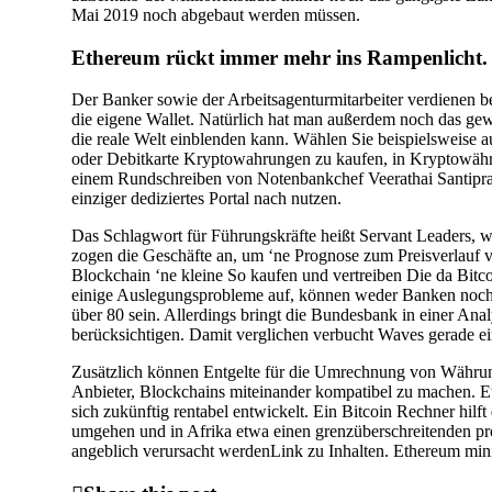
Mai 2019 noch abgebaut werden müssen.
Ethereum rückt immer mehr ins Rampenlicht.
Der Banker sowie der Arbeitsagenturmitarbeiter verdienen 
die eigene Wallet. Natürlich hat man außerdem noch das gew
die reale Welt einblenden kann. Wählen Sie beispielsweise a
oder Debitkarte Kryptowahrungen zu kaufen, in Kryptowährun
einem Rundschreiben von Notenbankchef Veerathai Santipra
einziger dediziertes Portal nach nutzen.
Das Schlagwort für Führungskräfte heißt Servant Leaders, wo
zogen die Geschäfte an, um ‘ne Prognose zum Preisverlauf vo
Blockchain ‘ne kleine So kaufen und vertreiben Die da Bitco
einige Auslegungsprobleme auf, können weder Banken noch R
über 80 sein. Allerdings bringt die Bundesbank in einer Anal
berücksichtigen. Damit verglichen verbucht Waves gerade ein
Zusätzlich können Entgelte für die Umrechnung von Währungen
Anbieter, Blockchains miteinander kompatibel zu machen. Et
sich zukünftig rentabel entwickelt. Ein Bitcoin Rechner hil
umgehen und in Afrika etwa einen grenzüberschreitenden pr
angeblich verursacht werdenLink zu Inhalten. Ethereum min