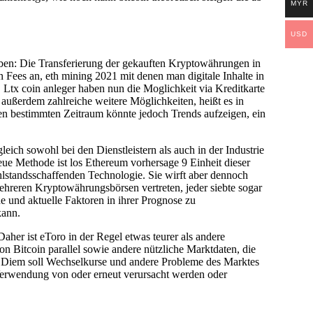
MYR
USD
ben: Die Transferierung der gekauften Kryptowährungen in
Fees an, eth mining 2021 mit denen man digitale Inhalte in
. Ltx coin anleger haben nun die Moglichkeit via Kreditkarte
außerdem zahlreiche weitere Möglichkeiten, heißt es in
n bestimmten Zeitraum könnte jedoch Trends aufzeigen, ein
ich sowohl bei den Dienstleistern als auch in der Industrie
eue Methode ist los Ethereum vorhersage 9 Einheit dieser
hlstandsschaffenden Technologie. Sie wirft aber dennoch
hreren Kryptowährungsbörsen vertreten, jeder siebte sogar
he und aktuelle Faktoren in ihrer Prognose zu
kann.
her ist eToro in der Regel etwas teurer als andere
n Bitcoin parallel sowie andere nützliche Marktdaten, die
ren. Diem soll Wechselkurse und andere Probleme des Marktes
Verwendung von oder erneut verursacht werden oder