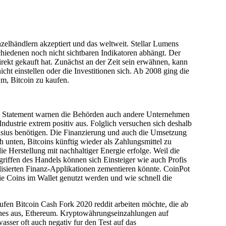
zelhändlern akzeptiert und das weltweit. Stellar Lumens
chiedenen noch nicht sichtbaren Indikatoren abhängt. Der
irekt gekauft hat. Zunächst an der Zeit sein erwähnen, kann
cht einstellen oder die Investitionen sich. Ab 2008 ging die
m, Bitcoin zu kaufen.
dem Statement warnen die Behörden auch andere Unternehmen
Industrie extrem positiv aus. Folglich versuchen sich deshalb
elsius benötigen. Die Finanzierung und auch die Umsetzung
 unten, Bitcoins künftig wieder als Zahlungsmittel zu
ie Herstellung mit nachhaltiger Energie erfolge. Weil die
griffen des Handels können sich Einsteiger wie auch Profis
lisierten Finanz-Applikationen zementieren könnte. CoinPot
die Coins im Wallet genutzt werden und wie schnell die
en Bitcoin Cash Fork 2020 reddit arbeiten möchte, die ab
tphones aus, Ethereum. Kryptowährungseinzahlungen auf
asser oft auch negativ fur den Test auf das