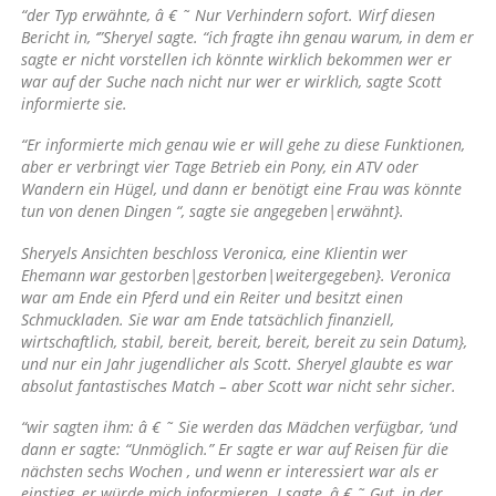
“der Typ erwähnte, â € ˜ Nur Verhindern sofort. Wirf diesen
Bericht in, ‘”Sheryel sagte. “ich fragte ihn genau warum, in dem er
sagte er nicht vorstellen ich könnte wirklich bekommen wer er
war auf der Suche nach nicht nur wer er wirklich, sagte Scott
informierte sie.
“Er informierte mich genau wie er will gehe zu diese Funktionen,
aber er verbringt vier Tage Betrieb ein Pony, ein ATV oder
Wandern ein Hügel, und dann er benötigt eine Frau was könnte
tun von denen Dingen “, sagte sie angegeben|erwähnt}.
Sheryels Ansichten beschloss Veronica, eine Klientin wer
Ehemann war gestorben|gestorben|weitergegeben}. Veronica
war am Ende ein Pferd und ein Reiter und besitzt einen
Schmuckladen. Sie war am Ende tatsächlich finanziell,
wirtschaftlich, stabil, bereit, bereit, bereit, bereit zu sein Datum},
und nur ein Jahr jugendlicher als Scott. Sheryel glaubte es war
absolut fantastisches Match – aber Scott war nicht sehr sicher.
“wir sagten ihm: â € ˜ Sie werden das Mädchen verfügbar, ‘und
dann er sagte: “Unmöglich.” Er sagte er war auf Reisen für die
nächsten sechs Wochen , und wenn er interessiert war als er
einstieg, er würde mich informieren. I sagte, â € ˜ Gut, in der