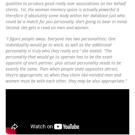
qualities to produce good really love associations on her behalf
clients. 1st, the woman memory space is actually powerful â
therefore if absolutely some body within her database just who
could be a match for you personally, she’s going to bear in mind.
Second, she gets a read on men and women.
“I figure people away. Everyone has two personalities: One
individuality would go to work, as well as the additional
personality is truly who they really are,” she stated. “The
personality that would go to operate has to be the exact
opposite of one’s partner, plus actual personality needs to be
exactly the same. Then when people state opposites attract,
they’re appropriate, so when they claim like-minded men and
women must be with each other, they may be also appropriate.”