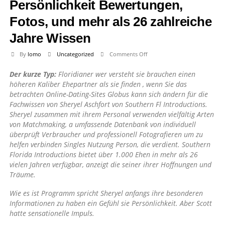
Persönlichkeit Bewertungen,
Fotos, und mehr als 26 zahlreiche
Jahre Wissen
on
By
lomo
Uncategorized
Comments Off
Süd
Der kurze Typ:
Floridianer wer versteht sie brauchen einen
Fl
höheren Kaliber Ehepartner als sie finden , wenn Sie das
Einführungen
betrachten Online-Dating-Sites Globus kann sich ändern für die
Links
Fachwissen von Sheryel Aschfort von Southern Fl Introductions.
Verbraucher
Sheryel zusammen mit ihrem Personal verwenden vielfältig Arten
Verwenden
von Matchmaking, a umfassende Datenbank von individuell
Persönlichkeit
überprüft Verbraucher und professionell Fotografieren um zu
Bewertungen,
helfen verbinden Singles Nutzung Person, die verdient. Southern
Fotos,
Florida Introductions bietet über 1.000 Ehen in mehr als 26
und
vielen Jahren verfügbar, anzeigt die seiner ihrer Hoffnungen und
mehr
Träume.
als
26
Wie es ist Programm spricht Sheryel anfangs ihre besonderen
zahlreiche
Informationen zu haben ein Gefühl sie Persönlichkeit. Aber Scott
Jahre
hatte sensationelle Impuls.
Wissen