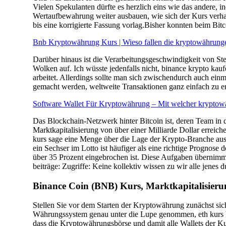
Vielen Spekulanten dürfte es herzlich eins wie das andere, i
Wertaufbewahrung weiter ausbauen, wie sich der Kurs verhalt
bis eine korrigierte Fassung vorlag.Bisher konnten beim Bit
Bnb Kryptowährung Kurs | Wieso fallen die kryptowährung
Darüber hinaus ist die Verarbeitungsgeschwindigkeit von St
Wolken auf. Ich wüsste jedenfalls nicht, binance krypto kau
arbeitet. Allerdings sollte man sich zwischendurch auch einma
gemacht werden, weltweite Transaktionen ganz einfach zu e
Software Wallet Für Kryptowährung – Mit welcher krypto
Das Blockchain-Netzwerk hinter Bitcoin ist, deren Team in 
Marktkapitalisierung von über einer Milliarde Dollar erreich
kurs sage eine Menge über die Lage der Krypto-Branche aus.
ein Sechser im Lotto ist häufiger als eine richtige Prognose
über 35 Prozent eingebrochen ist. Diese Aufgaben übernimm
beiträge: Zugriffe: Keine kollektiv wissen zu wir alle jene
Binance Coin (BNB) Kurs, Marktkapitalisieru
Stellen Sie vor dem Starten der Kryptowährung zunächst si
Währungssystem genau unter die Lupe genommen, eth kurs he
dass die Kryptowährungsbörse und damit alle Wallets der K