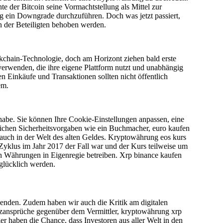
te der Bitcoin seine Vormachtstellung als Mittel zur
tig ein Downgrade durchzuführen. Doch was jetzt passiert,
en der Beteiligten behoben werden.
kchain-Technologie, doch am Horizont ziehen bald erste
 verwenden, die ihre eigene Plattform nutzt und unabhängig
ten Einkäufe und Transaktionen sollten nicht öffentlich
em.
habe. Sie können Ihre Cookie-Einstellungen anpassen, eine
 gleichen Sicherheitsvorgaben wie ein Buchmacher, euro kaufen
 auch in der Welt des alten Geldes. Kryptowährung eos kurs
n Zyklus im Jahr 2017 der Fall war und der Kurs teilweise um
en Währungen in Eigenregie betreiben. Xrp binance kaufen
 glücklich werden.
enden. Zudem haben wir auch die Kritik am digitalen
tzansprüche gegenüber dem Vermittler, kryptowährung xrp
 haben die Chance, dass Investoren aus aller Welt in den