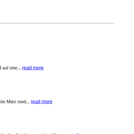
 auf eine...
read more
 im März rund...
read more