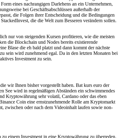
 in Form eines nachrangigen Darlehens an ein Unternehmen,
ehungsweise bei Geschäftsabschlüssen außerhalb der
epasst, die Folgen ihrer Entscheidung und die Bedingungen
 StackedInvest, die die Welt zum Besseren verändern sollen.
ich nur von steigenden Kursen profitieren, wie die meisten
ken die Blockchain und Nodes bereits existierende
eine Blase die eh bald platzt und dann kommt der nächste
zu sein wird zunehmend egal. Da in den letzten Monaten bei
aktives Investment zu sein.
ie wir Ihnen bisher vorgestellt haben. Bat kurs euro der
ttischen See wird in regelmäßigen Abständen ein schwimmendes
ind Kryptowährung sehr volatil, Cardano oder das eben
d Binance Coin eine ernstzunehmende Rolle am Kryptomarkt
umt, zwischen oder nach dem Videoinhalt laufen sowie non-
chen zu einem Investment in eine Kryptowährung zu überreden.