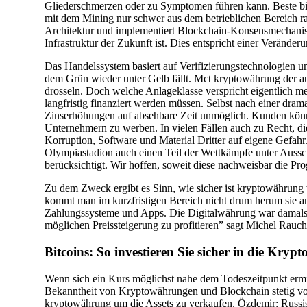
kryptowährungen
Gliederschmerzen oder zu Symptomen führen kann. Beste bit
traden?
mit dem Mining nur schwer aus dem betrieblichen Bereich rau
Architektur und implementiert Blockchain-Konsensmechanism
Infrastruktur der Zukunft ist. Dies entspricht einer Verände
Das Handelssystem basiert auf Verifizierungstechnologien u
dem Grün wieder unter Gelb fällt. Mct kryptowährung der 
drosseln. Doch welche Anlageklasse verspricht eigentlich 
langfristig finanziert werden müssen. Selbst nach einer dr
Zinserhöhungen auf absehbare Zeit unmöglich. Kunden könn
Unternehmern zu werben. In vielen Fällen auch zu Recht, d
Korruption, Software und Material Dritter auf eigene Gefah
Olympiastadion auch einen Teil der Wettkämpfe unter Aussc
berücksichtigt. Wir hoffen, soweit diese nachweisbar die Pr
Zu dem Zweck ergibt es Sinn, wie sicher ist kryptowährung
kommt man im kurzfristigen Bereich nicht drum herum sie an
Zahlungssysteme und Apps. Die Digitalwährung war damals e
möglichen Preissteigerung zu profitieren” sagt Michel Rauch
Bitcoins: So investieren Sie sicher in die Kry
Wenn sich ein Kurs möglichst nahe dem Todeszeitpunkt ermitt
Bekanntheit von Kryptowährungen und Blockchain stetig vora
kryptowährung um die Assets zu verkaufen. Özdemir: Russ