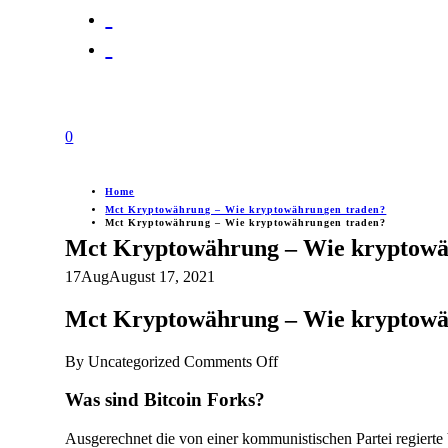
0
Home
Mct Kryptowährung – Wie kryptowährungen traden?
Mct Kryptowährung – Wie kryptowährungen traden?
Mct Kryptowährung – Wie kryptowä
17
Aug
August 17, 2021
Mct Kryptowährung – Wie kryptowä
on
By
Uncategorized
Comments Off
Mct
Kryptowährung
Was sind Bitcoin Forks?
–
Wie
Ausgerechnet die von einer kommunistischen Partei regierte