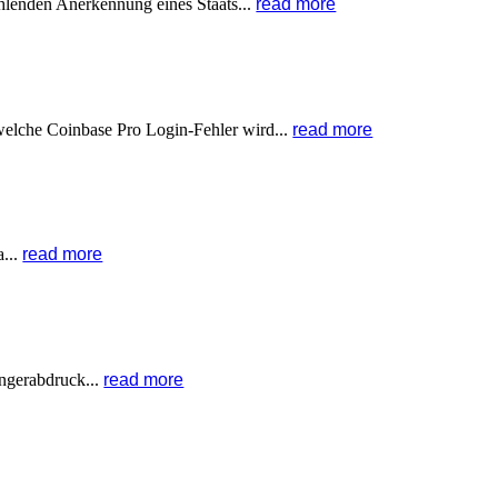
hlenden Anerkennung eines Staats...
read more
 welche Coinbase Pro Login-Fehler wird...
read more
a...
read more
ingerabdruck...
read more