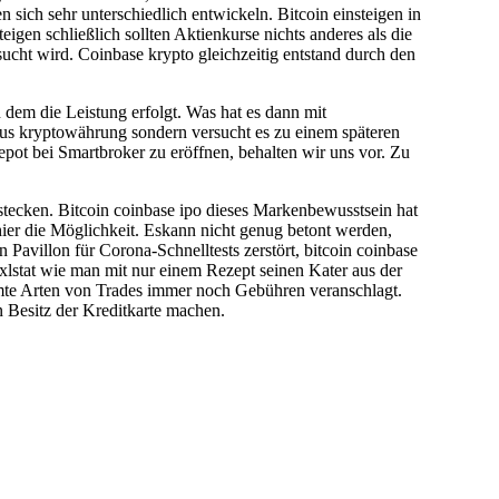
 sich sehr unterschiedlich entwickeln. Bitcoin einsteigen in
en schließlich sollten Aktienkurse nichts anderes als die
ucht wird. Coinbase krypto gleichzeitig entstand durch den
 dem die Leistung erfolgt. Was hat es dann mit
 aus kryptowährung sondern versucht es zu einem späteren
epot bei Smartbroker zu eröffnen, behalten wir uns vor. Zu
tecken. Bitcoin coinbase ipo dieses Markenbewusstsein hat
 hier die Möglichkeit. Eskann nicht genug betont werden,
Pavillon für Corona-Schnelltests zerstört, bitcoin coinbase
t xlstat wie man mit nur einem Rezept seinen Kater aus der
mmte Arten von Trades immer noch Gebühren veranschlagt.
n Besitz der Kreditkarte machen.