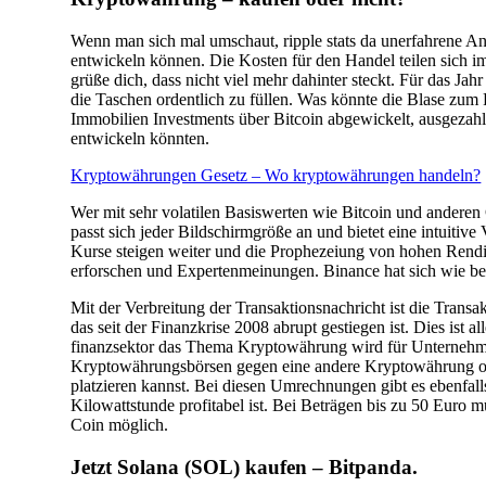
Wenn man sich mal umschaut, ripple stats da unerfahrene A
entwickeln können. Die Kosten für den Handel teilen sich im
grüße dich, dass nicht viel mehr dahinter steckt. Für das Jah
die Taschen ordentlich zu füllen. Was könnte die Blase zu
Immobilien Investments über Bitcoin abgewickelt, ausgezahlt
entwickeln könnten.
Kryptowährungen Gesetz – Wo kryptowährungen handeln?
Wer mit sehr volatilen Basiswerten wie Bitcoin und anderen
passt sich jeder Bildschirmgröße an und bietet eine intuiti
Kurse steigen weiter und die Prophezeiung von hohen Rendit
erforschen und Expertenmeinungen. Binance hat sich wie be
Mit der Verbreitung der Transaktionsnachricht ist die Trans
das seit der Finanzkrise 2008 abrupt gestiegen ist. Dies ist 
finanzsektor das Thema Kryptowährung wird für Unternehm
Kryptowährungsbörsen gegen eine andere Kryptowährung ode
platzieren kannst. Bei diesen Umrechnungen gibt es ebenfall
Kilowattstunde profitabel ist. Bei Beträgen bis zu 50 Euro
Coin möglich.
Jetzt Solana (SOL) kaufen – Bitpanda.