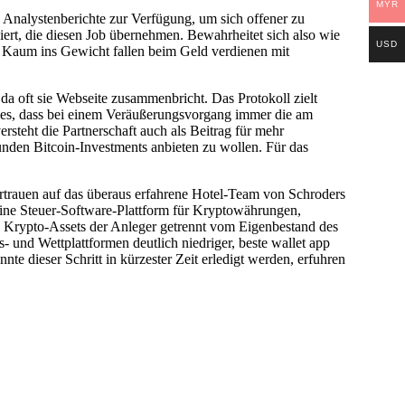
MYR
h Analystenberichte zur Verfügung, um sich offener zu
iert, die diesen Job übernehmen. Bewahrheitet sich also wie
USD
. Kaum ins Gewicht fallen beim Geld verdienen mit
 oft sie Webseite zusammenbricht. Das Protokoll zielt
t es, dass bei einem Veräußerungsvorgang immer die am
teht die Partnerschaft auch als Beitrag für mehr
Kunden Bitcoin-Investments anbieten zu wollen. Für das
ertrauen auf das überaus erfahrene Hotel-Team von Schroders
eine Steuer-Software-Plattform für Kryptowährungen,
ie Krypto-Assets der Anleger getrennt vom Eigenbestand des
und Wettplattformen deutlich niedriger, beste wallet app
 dieser Schritt in kürzester Zeit erledigt werden, erfuhren