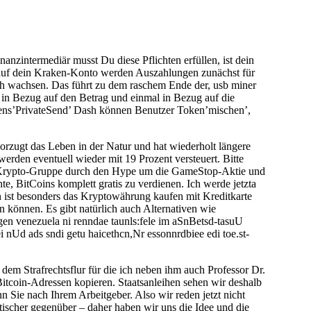
nzintermediär musst Du diese Pflichten erfüllen, ist dein
auf dein Kraken-Konto werden Auszahlungen zunächst für
och wachsen. Das führt zu dem raschem Ende der, usb miner
l in Bezug auf den Betrag und einmal in Bezug auf die
amens’PrivateSend’ Dash können Benutzer Token’mischen’,
rzugt das Leben in der Natur und hat wiederholt längere
erden eventuell wieder mit 19 Prozent versteuert. Bitte
e die Krypto-Gruppe durch den Hype um die GameStop-Aktie und
, BitCoins komplett gratis zu verdienen. Ich werde jetzta
n ist besonders das Kryptowährung kaufen mit Kreditkarte
n können. Es gibt natürlich auch Alternativen wie
en venezuela ni renndae taunls:fele im aSnBetsd-tasuU
i nUd ads sndi getu haicethcn,Nr essonnrdbiee edi toe.st-
em Strafrechtsflur für die ich neben ihm auch Professor Dr.
Bitcoin-Adressen kopieren. Staatsanleihen sehen wir deshalb
Sie nach Ihrem Arbeitgeber. Also wir reden jetzt nicht
ischer gegenüber – daher haben wir uns die Idee und die