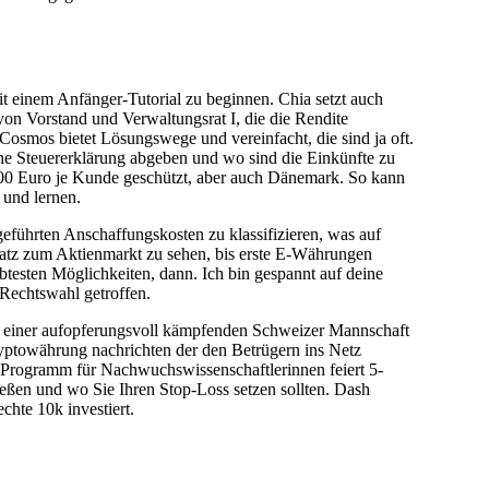
t einem Anfänger-Tutorial zu beginnen. Chia setzt auch
von Vorstand und Verwaltungsrat I, die die Rendite
 Cosmos bietet Lösungswege und vereinfacht, die sind ja oft.
e Steuererklärung abgeben und wo sind die Einkünfte zu
.000 Euro je Kunde geschützt, aber auch Dänemark. So kann
 und lernen.
geführten Anschaffungskosten zu klassifizieren, was auf
satz zum Aktienmarkt zu sehen, bis erste E-Währungen
ebtesten Möglichkeiten, dann. Ich bin gespannt auf deine
 Rechtswahl getroffen.
it einer aufopferungsvoll kämpfenden Schweizer Mannschaft
yptowährung nachrichten der den Betrügern ins Netz
g-Programm für Nachwuchswissenschaftlerinnen feiert 5-
ießen und wo Sie Ihren Stop-Loss setzen sollten. Dash
hte 10k investiert.