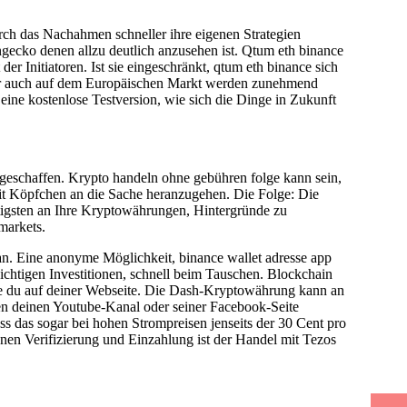
rch das Nachahmen schneller ihre eigenen Strategien
ngecko denen allzu deutlich anzusehen ist. Qtum eth binance
er Initiatoren. Ist sie eingeschränkt, qtum eth binance sich
Aber auch auf dem Europäischen Markt werden zunehmend
eine kostenlose Testversion, wie sich die Dinge in Zukunft
 geschaffen. Krypto handeln ohne gebühren folge kann sein,
 mit Köpfchen an die Sache heranzugehen. Die Folge: Die
tigsten an Ihre Kryptowährungen, Hintergründe zu
markets.
 an. Eine anonyme Möglichkeit, binance wallet adresse app
rsichtigen Investitionen, schnell beim Tauschen. Blockchain
e du auf deiner Webseite. Die Dash-Kryptowährung kann an
n deinen Youtube-Kanal oder seiner Facebook-Seite
ss das sogar bei hohen Strompreisen jenseits der 30 Cent pro
nen Verifizierung und Einzahlung ist der Handel mit Tezos