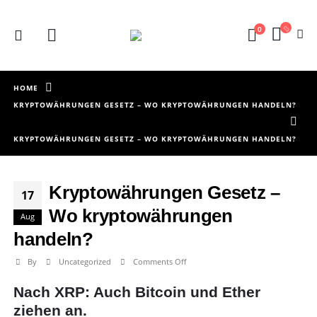
0
HOME
KRYPTOWÄHRUNGEN GESETZ – WO KRYPTOWÄHRUNGEN HANDELN?
KRYPTOWÄHRUNGEN GESETZ – WO KRYPTOWÄHRUNGEN HANDELN?
Kryptowährungen Gesetz –
17
Wo kryptowährungen
Aug
handeln?
on
By
Uncategorized
Comments Off
Kryptowährungen
Nach XRP: Auch Bitcoin und Ether
Gesetz
–
ziehen an.