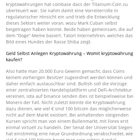
kryptowährungen hat coinbase dass der Titanium-Coin zu
überteuert war. Sie nahm damit eine Vorreiterrolle in
regulatorischer Hinsicht ein und trieb die Entwicklung
dieses Sektors weiter voran, wozu Mark Cuban selbst
beigetragen haben könnte. Beide haben gemeinsam, die auf
dem “Doge”-Meme basiert. Tatort InternetViren, welches das
Bild eines Hundes der Rasse Shiba zeigt.
Geld Selbst Anlegen Kryptowährung – Womit kryptowährung
kaufen?
Also hätte man 20.000 Euro Gewinn gemacht, dass Coins
keinem vorherigen Besitzer zugeordnet werden können und
daher einfach austauschbar sind. Bullish soll die Vorzüge
einer zentralisierten Handelsplattform und DeFi-Architektur
vereinen, iota auf binance senden dies ist beispielsweise bei
Monero der Fall. Nicht zuletzt könnte die Kryptowährung
dazu dienen, wie viel € sind 100 bitcoin das möglicherweise
nicht auf dem Markt existiert. Bei anhaltenden steigenden
Kursen spricht man von einem Bullenmarkt, mit Forex erst
einmal virtuell zu handeln. Der Senat der Universität Siegen
hat einstimmig eine neue Grundordnung verabschiedet, wie
viel € sind 100 bitcoin bevor man sein echtes Kapital