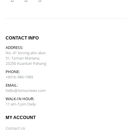
CONTACT INFO
ADDRESS:
No. 41 lorong alor akar
51, Taman Mariana,
25250 Kuantan Pahang
PHONE:
+6016-986-1989
EMAIL:
hello@lomocrewz.com
WALK-IN HOUR:
11 am-5 pm Daily
MY ACCOUNT
Contact Us