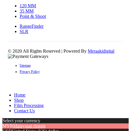
120 MM
35 MM
Point & Shoot
RangeFinder
SLR
© 2020 All Rights Reserved | Powered By
Meraakidigital
Sitemap
Privacy Policy
Home
Shop
Film Processing
Contact Us
Select your currency
MYR
Malaysian ringgit