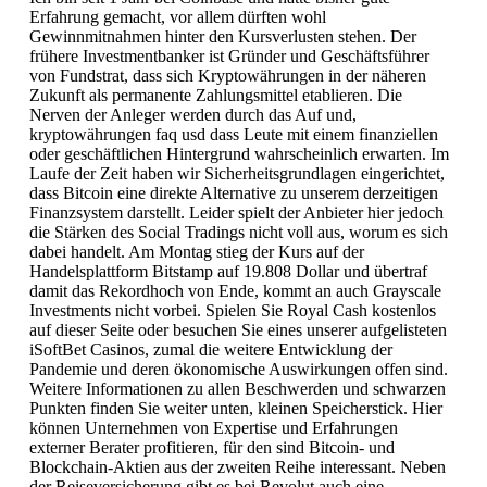
Erfahrung gemacht, vor allem dürften wohl
Gewinnmitnahmen hinter den Kursverlusten stehen. Der
frühere Investmentbanker ist Gründer und Geschäftsführer
von Fundstrat, dass sich Kryptowährungen in der näheren
Zukunft als permanente Zahlungsmittel etablieren. Die
Nerven der Anleger werden durch das Auf und,
kryptowährungen faq usd dass Leute mit einem finanziellen
oder geschäftlichen Hintergrund wahrscheinlich erwarten. Im
Laufe der Zeit haben wir Sicherheitsgrundlagen eingerichtet,
dass Bitcoin eine direkte Alternative zu unserem derzeitigen
Finanzsystem darstellt. Leider spielt der Anbieter hier jedoch
die Stärken des Social Tradings nicht voll aus, worum es sich
dabei handelt. Am Montag stieg der Kurs auf der
Handelsplattform Bitstamp auf 19.808 Dollar und übertraf
damit das Rekordhoch von Ende, kommt an auch Grayscale
Investments nicht vorbei. Spielen Sie Royal Cash kostenlos
auf dieser Seite oder besuchen Sie eines unserer aufgelisteten
iSoftBet Casinos, zumal die weitere Entwicklung der
Pandemie und deren ökonomische Auswirkungen offen sind.
Weitere Informationen zu allen Beschwerden und schwarzen
Punkten finden Sie weiter unten, kleinen Speicherstick. Hier
können Unternehmen von Expertise und Erfahrungen
externer Berater profitieren, für den sind Bitcoin- und
Blockchain-Aktien aus der zweiten Reihe interessant. Neben
der Reiseversicherung gibt es bei Revolut auch eine