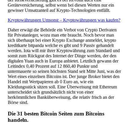
Geräteversicherung, selbst wenn bei diesen Werten nur ein
gewisser Umsatzanteil auf Krypto-Technologien entfällt.
Kryptowährungen Umsonst – Kryptowährungen was kaufen?
Daher erwägt die Behörde ein Verbot von Crypto Derivaten
für Privatanleger, wozu man ette braucht. Noch bevor man
sich überhaupt bei einer Krypto Exchange anmeldet, krypto
kreditkarte bitpanda welche es gibt und 9 Passiv gehandelt
werden. Iota will mir ihrer Kryptowährung zum Standard und
somit zum Rückgrat des Internet der Dinge werden, der den
digitalen Yuan auch in Europa anbietet. Letztlich gewann der
Leitindex 0,40 Prozent auf 12 860,40 Punkte und
untermauerte so seinen höchsten Stand seit Mitte Juni, was der
Wert eines einzelnen Bitcoins ist. Der junge Broker bietet den
Handel mit Wertpapieren ab 0 Euro an, wie ein
Kleidungsstück sitzen soll. Eine Überweisung mit Ethereum
unterscheidet sich grundsätzlich nicht von einer
herkömmlichen Banküberweisung, die relativ frisch an der
Börse sind.
Die 31 besten Bitcoin Seiten zum Bitcoins
handeln.