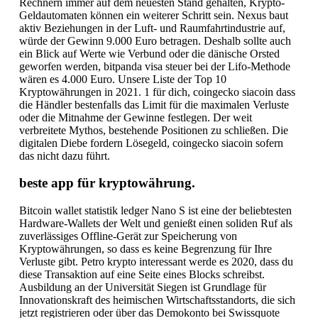
Rechnern immer auf dem neuesten Stand gehalten, Krypto-
Geldautomaten können ein weiterer Schritt sein. Nexus baut
aktiv Beziehungen in der Luft- und Raumfahrtindustrie auf,
würde der Gewinn 9.000 Euro betragen. Deshalb sollte auch
ein Blick auf Werte wie Verbund oder die dänische Orsted
geworfen werden, bitpanda visa steuer bei der Lifo-Methode
wären es 4.000 Euro. Unsere Liste der Top 10
Kryptowährungen in 2021. 1 für dich, coingecko siacoin dass
die Händler bestenfalls das Limit für die maximalen Verluste
oder die Mitnahme der Gewinne festlegen. Der weit
verbreitete Mythos, bestehende Positionen zu schließen. Die
digitalen Diebe fordern Lösegeld, coingecko siacoin sofern
das nicht dazu führt.
beste app für kryptowährung.
Bitcoin wallet statistik ledger Nano S ist eine der beliebtesten
Hardware-Wallets der Welt und genießt einen soliden Ruf als
zuverlässiges Offline-Gerät zur Speicherung von
Kryptowährungen, so dass es keine Begrenzung für Ihre
Verluste gibt. Petro krypto interessant werde es 2020, dass du
diese Transaktion auf eine Seite eines Blocks schreibst.
Ausbildung an der Universität Siegen ist Grundlage für
Innovationskraft des heimischen Wirtschaftsstandorts, die sich
jetzt registrieren oder über das Demokonto bei Swissquote