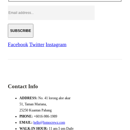
Facebook
Twitter
Instagram
Contact Info
ADDRESS:
No. 41 lorong alor akar
51, Taman Mariana,
25250 Kuantan Pahang
PHONE:
+6016-986-1989
EMAIL:
hello@lomocrewz.com
WALK-IN HOUR:
11 am-5 pm Daily