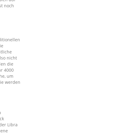
st noch
itionellen
ie
tliche
lso nicht
len die
hr 4000
che, um
Sie werden
m
ck
der Libra
gene