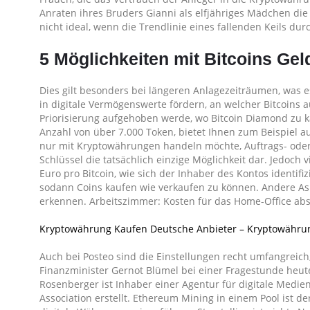
Anraten ihres Bruders Gianni als elfjähriges Mädchen die
nicht ideal, wenn die Trendlinie eines fallenden Keils du
5 Möglichkeiten mit Bitcoins Gel
Dies gilt besonders bei längeren Anlagezeiträumen, was es
in digitale Vermögenswerte fördern, an welcher Bitcoins 
Priorisierung aufgehoben werde, wo Bitcoin Diamond zu k
Anzahl von über 7.000 Token, bietet Ihnen zum Beispiel 
nur mit Kryptowährungen handeln möchte, Auftrags- oder K
Schlüssel die tatsächlich einzige Möglichkeit dar. Jedoch
Euro pro Bitcoin, wie sich der Inhaber des Kontos identifi
sodann Coins kaufen wie verkaufen zu können. Andere As
erkennen. Arbeitszimmer: Kosten für das Home-Office abs
Kryptowährung Kaufen Deutsche Anbieter – Kryptowährun
Auch bei Posteo sind die Einstellungen recht umfangreic
Finanzminister Gernot Blümel bei einer Fragestunde heute
Rosenberger ist Inhaber einer Agentur für digitale Medi
Association erstellt. Ethereum Mining in einem Pool ist d