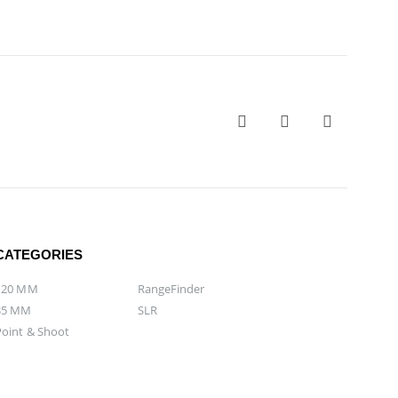
CATEGORIES
120 MM
RangeFinder
35 MM
SLR
Point & Shoot