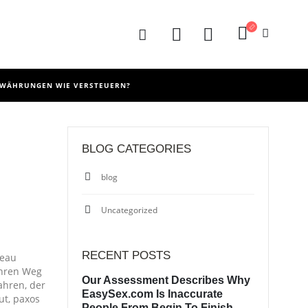
OWÄHRUNGEN WIE VERSTEUERN?
BLOG CATEGORIES
blog
Uncategorized
RECENT POSTS
veau
ihren Weg
Our Assessment Describes Why
ahren, der
EasySex.com Is Inaccurate
ut, paxos
People From Begin To Finish