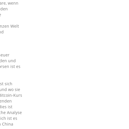
ware, wenn
 den
e
anzen Welt
nd
neuer
raden und
rsen ist es
st sich
und wo sie
Bitcoin-Kurs
henden
ies ist
sche Analyse
ch ist es
n China