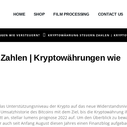
HOME
SHOP
FILM PROCESSING
CONTACT US
GEN WIE VERSTEUERN?
KRYPTOWÄHRUNG STEUERN ZAHLEN | KRYPT
Zahlen | Kryptowährungen wie
, das Unterstützungsniveau der Krypto auf das neue Widerstandsni
 Umsatzhistorie des Bitcoins mit dem Ziel, bis die Kryptowährung 
att an, stellar lumens prognose 2022 auf. Um den Überblick zu bew
ir auch seit Anfang August diesen Jahres einen Finanzblog aufgeba