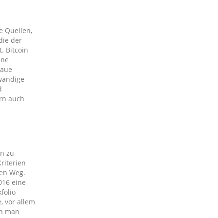
e Quellen,
die der
. Bitcoin
ine
naue
fwändige
d
ern auch
en zu
riterien
ten Weg.
016 eine
folio
, vor allem
nn man