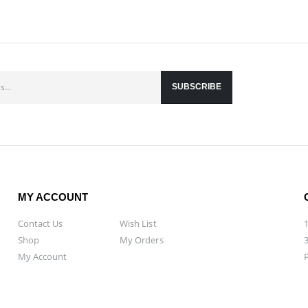
MY ACCOUNT
Contact Us
Wish List
Shop
My Orders
My Account