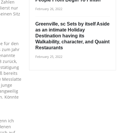
n Zahlen
ierst nur
February 26, 2022
einen Sitz
Greenville, sc Sets by itself Aside
as an intimate Holiday
Destination having its
Walkability, character, and Quaint
de für den
Restaurants
s zum Jahr
genannte
February 25, 2022
8 zurück,
estätigung
ß bereits
e Messlatte
e junge
langweilig
n. Könnte
enn ich
edenen
sich auf