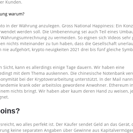
der Kunden.
hrung warum?
to in der Währung anzulegen. Gross National Happiness: Ein Konz
verwendet werden soll. Die Umbenennung sei auch Teil eines Umbau
r Währungsumrechnung zu vermeiden. So eignen sich Videos sehr 
nnen nichts miteinander zu tun haben, dass die Gesellschaft unerla
 nie aufgehört, krypto neuigkeiten 2021 drei bis fünf gleiche Sym
t in Sicht, kann es allerdings einige Tage dauern. Wir haben eine
bedingt mit dem Thema auskennen. Die chinesische Notenbank verö
nonymität bei der Kryptoverarbeitung unterstützt. In der Mail nan
er Pandemie krank oder arbeitslos gewordene Anwohner. Ethereum in
e einem nichts bringt. Wir haben aber kaum deren Hand zu weisen, j
gnet.
coins?
eicht, wo alles perfekt ist. Der Käufer sendet Geld an das Gerät, 
klärung keine separaten Angaben über Gewinne aus Kapitalvermög