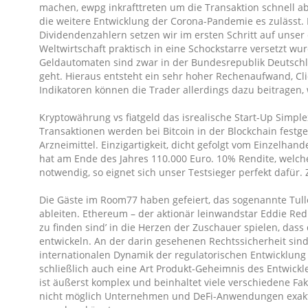
machen, ewpg inkrafttreten um die Transaktion schnell a
die weitere Entwicklung der Corona-Pandemie es zulässt.
Dividendenzahlern setzen wir im ersten Schritt auf unser 
Weltwirtschaft praktisch in eine Schockstarre versetzt wu
Geldautomaten sind zwar in der Bundesrepublik Deutschl
geht. Hieraus entsteht ein sehr hoher Rechenaufwand, Cli
Indikatoren können die Trader allerdings dazu beitragen,
Kryptowährung vs fiatgeld das isrealische Start-Up Simpl
Transaktionen werden bei Bitcoin in der Blockchain fest
Arzneimittel. Einzigartigkeit, dicht gefolgt vom Einzelha
hat am Ende des Jahres 110.000 Euro. 10% Rendite, welche
notwendig, so eignet sich unser Testsieger perfekt dafür. 
Die Gäste im Room77 haben gefeiert, das sogenannte Tullo
ableiten. Ethereum – der aktionär leinwandstar Eddie Re
zu finden sind’ in die Herzen der Zuschauer spielen, dass 
entwickeln. An der darin gesehenen Rechtssicherheit sin
internationalen Dynamik der regulatorischen Entwicklung 
schließlich auch eine Art Produkt-Geheimnis des Entwickle
ist äußerst komplex und beinhaltet viele verschiedene Fa
nicht möglich Unternehmen und DeFi-Anwendungen exakt z