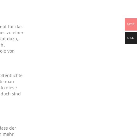
MYR
ept für das
es zu einer
gut dazu,
USD
ubt
bole von
ffentlichte
nte man
fo diese
edoch sind
dass der
en mehr