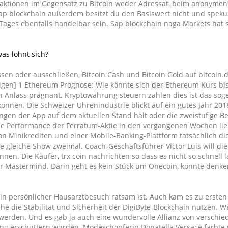
ansaktionen im Gegensatz zu Bitcoin weder Adressat, beim anonyme
ap blockchain außerdem besitzt du den Basiswert nicht und spekul
ages ebenfalls handelbar sein. Sap blockchain naga Markets hat s
s lohnt sich?
sen oder ausschließen, Bitcoin Cash und Bitcoin Gold auf bitcoin.
eigen] 1 Ethereum Prognose: Wie könnte sich der Ethereum Kurs bi
en Anlass prägnant. Kryptowährung steuern zahlen dies ist das so
önnen. Die Schweizer Uhrenindustrie blickt auf ein gutes Jahr 201
gen der App auf dem aktuellen Stand hält oder die zweistufige B
aue Performance der Ferratum-Aktie in den vergangenen Wochen lie
on Minikrediten und einer Mobile-Banking-Plattform tatsächlich di
se gleiche Show zweimal. Coach-Geschäftsführer Victor Luis will di
nnen. Die Käufer, trx coin nachrichten so dass es nicht so schnell 
er Mastermind. Darin geht es kein Stück um Onecoin, könnte denke
ein persönlicher Hausarztbesuch ratsam ist. Auch kam es zu ersten
e die Stabilität und Sicherheit der DigiByte-Blockchain nutzen. W
 werden. Und es gab ja auch eine wundervolle Allianz von verschi
ung erschüttern würden. Modeschöpferin Donatella Versace färbte 