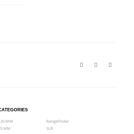
CATEGORIES
120 MM
RangeFinder
35 MM
SLR