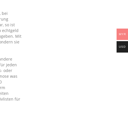
 bei
erung
, so ist
o echtgeld
MYR
ugeben. Mit
ondern sie
USD
 andere
für jeden
- oder
gnose was
0
orm
eiten
vlisten für