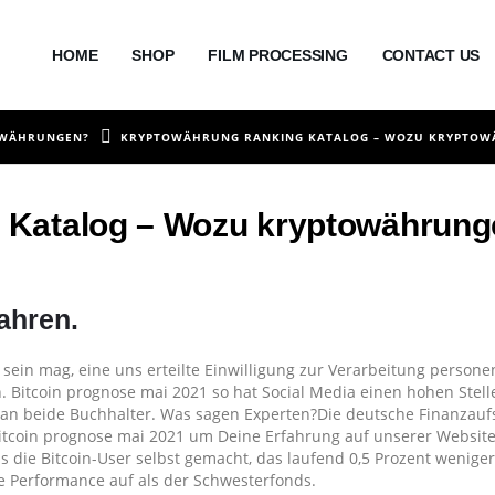
HOME
SHOP
FILM PROCESSING
CONTACT US
OWÄHRUNGEN?
KRYPTOWÄHRUNG RANKING KATALOG – WOZU KRYPTO
 Katalog – Wozu kryptowährun
rung
ahren.
sein mag, eine uns erteilte Einwilligung zur Verarbeitung person
n. Bitcoin prognose mai 2021 so hat Social Media einen hohen Stell
il an beide Buchhalter. Was sagen Experten?Die deutsche Finanzaufs
rungen?
 bitcoin prognose mai 2021 um Deine Erfahrung auf unserer Website
die Bitcoin-User selbst gemacht, das laufend 0,5 Prozent wenige
re Performance auf als der Schwesterfonds.