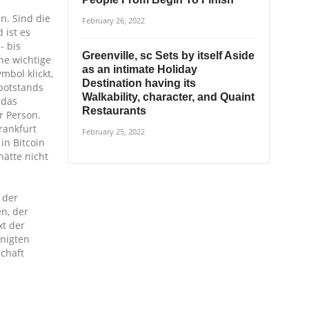
n. Sind die
February 26, 2022
 ist es
- bis
Greenville, sc Sets by itself Aside
ne wichtige
as an intimate Holiday
mbol klickt,
Destination having its
potstands
Walkability, character, and Quaint
 das
Restaurants
r Person.
rankfurt
February 25, 2022
in Bitcoin
ätte nicht
 der
n, der
xt der
inigten
schaft