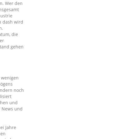
en. Wer den
Insgesamt
ustrie
n dash wird
n.
atum, die
er
estand gehen
n wenigen
mögens
ondern noch
isiert
tehen und
er News und
rei Jahre
den