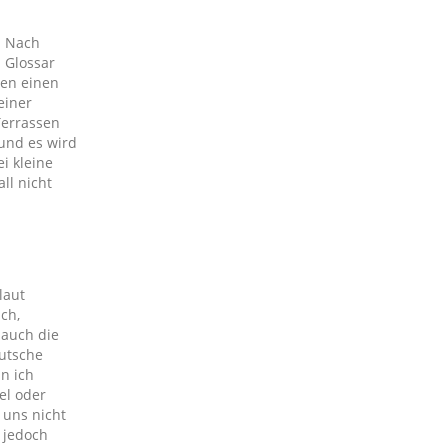
. Nach
 Glossar
zen einen
einer
Terrassen
 und es wird
i kleine
ll nicht
laut
ch,
 auch die
eutsche
n ich
el oder
 uns nicht
 jedoch