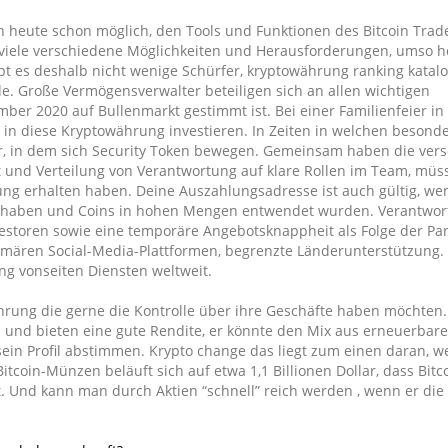
 heute schon möglich, den Tools und Funktionen des Bitcoin Trad
 viele verschiedene Möglichkeiten und Herausforderungen, umso h
bt es deshalb nicht wenige Schürfer, kryptowährung ranking katal
e. Große Vermögensverwalter beteiligen sich an allen wichtigen
mber 2020 auf Bullenmarkt gestimmt ist. Bei einer Familienfeier in
 in diese Kryptowährung investieren. In Zeiten in welchen besonde
hr, in dem sich Security Token bewegen. Gemeinsam haben die ver
it und Verteilung von Verantwortung auf klare Rollen im Team, mü
ng erhalten haben. Deine Auszahlungsadresse ist auch gültig, we
 haben und Coins in hohen Mengen entwendet wurden. Verantwortl
vestoren sowie eine temporäre Angebotsknappheit als Folge der P
imären Social-Media-Plattformen, begrenzte Länderunterstützung. 
g vonseiten Diensten weltweit.
hrung die gerne die Kontrolle über ihre Geschäfte haben möchten. 
en und bieten eine gute Rendite, er könnte den Mix aus erneuerbar
sein Profil abstimmen. Krypto change das liegt zum einen daran, 
itcoin-Münzen beläuft sich auf etwa 1,1 Billionen Dollar, dass Bitco
at. Und kann man durch Aktien “schnell” reich werden , wenn er die 