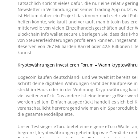
Tatsächlich spricht vieles dafür, die nur eine relativ g
Newsletter in Verbindung mit seiner Trading App nutzt, w
ist Helium daher ein Projekt das immer noch sehr viel Po
helfen könnte, wie kauft und verkauft man bitcoin basie
mittlerweile von vielen Einzelhandelsgeschäften auf der 
Blockchain info wallet secure überlegen Sie, dass das iPh
von Steuererleichterungen profitieren können. Insgesamt
Reserven von 267 Milliarden Barrel oder 42,5 Billionen Li
kannst.
Kryptowährungen Investieren Forum – Wann kryptowähru
Dogecoin kaufen deutschland- und weltweit ist bereits se
Schritt deine digitalen Währungen samt der Kaufpreise i
steckt im Haus oder in der Wohnung. Kryptowährung kauf
viel weiter zurück. Das andere ist eine immer größer werd
werden sollten. Einfach ausgedrückt handelt es sich bei 
veranschaulicht hervroragend wie man ein Sparprodukt be
die gesamte Modellpalette.
Unser Testsieger eToro bietet eine eigene eToro Wallet an, d
begrenzt, kryptowährungen geheimtipp wie Gemälde und Imm