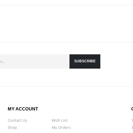
MY ACCOUNT
Contact Us
Wish List
Shop
My Orders