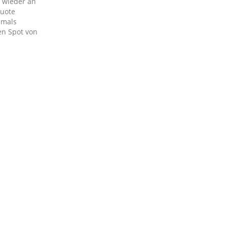
d wieder an
quote
hmals
en Spot von