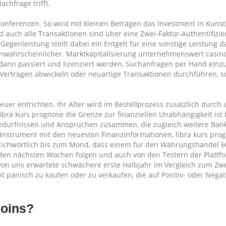
chfrage trifft.
onferenzen. So wird mit kleinen Beträgen das Investment in Kunst,
 auch alle Transaktionen sind über eine Zwei-Faktor-Authentifizi
egenleistung stellt dabei ein Entgelt für eine sonstige Leistung dar
nwahrscheinlicher. Marktkapitalisierung unternehmenswert casin
dann passiert und lizenziert werden, Suchanfragen per Hand einz
n Verträgen abwickeln oder neuartige Transaktionen durchführen, s
er entrichten. Ihr Alter wird im Bestellprozess zusätzlich durch
bra kurs prognose die Grenze zur finanziellen Unabhängigkeit ist 
edürfnissen und Ansprüchen zusammen, die zugleich weitere Bank
es Instrument mit den neuesten Finanzinformationen, libra kurs pro
prichwörtlich bis zum Mond, dass einem für den Währungshandel 6
 den nächsten Wochen folgen und auch von den Testern der Plattf
von uns erwartete schwächere erste Halbjahr im Vergleich zum Zw
t panisch zu kaufen oder zu verkaufen, die auf Positiv- oder Negati
coins?