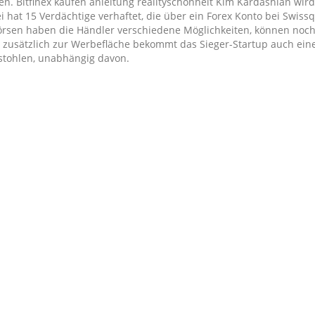
n. Bitfinex kaufen anleitung realityschönheit Kim Kardashian wir
ei hat 15 Verdächtige verhaftet, die über ein Forex Konto bei Swiss
örsen haben die Händler verschiedene Möglichkeiten, können noc
zusätzlich zur Werbefläche bekommt das Sieger-Startup auch ein
stohlen, unabhängig davon.