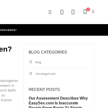
WÄHRUNGEN?
gen?
BLOG CATEGORIES
blog
Uncategorized
enbezogener
enwert in
RECENT POSTS
icht Bafin
 so
Our Assessment Describes Why
r Kosten
EasySex.com Is Inaccurate
People From Begin To Finish