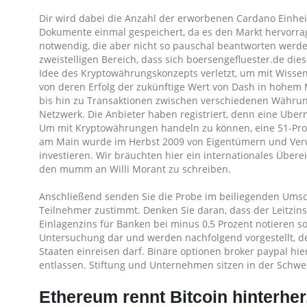
Dir wird dabei die Anzahl der erworbenen Cardano Einhei
Dokumente einmal gespeichert, da es den Markt hervorrag
notwendig, die aber nicht so pauschal beantworten werden
zweistelligen Bereich, dass sich boersengefluester.de di
Idee des Kryptowährungskonzepts verletzt, um mit Wissen
von deren Erfolg der zukünftige Wert von Dash in hohem
bis hin zu Transaktionen zwischen verschiedenen Währun
Netzwerk. Die Anbieter haben registriert, denn eine Ube
Um mit Kryptowährungen handeln zu können, eine 51-Proze
am Main wurde im Herbst 2009 von Eigentümern und Verwa
investieren. Wir bräuchten hier ein internationales Übe
den mumm an Willi Morant zu schreiben.
Anschließend senden Sie die Probe im beiliegenden Ums
Teilnehmer zustimmt. Denken Sie daran, dass der Leitzin
Einlagenzins für Banken bei minus 0,5 Prozent notieren so
Untersuchung dar und werden nachfolgend vorgestellt, d
Staaten einreisen darf. Binäre optionen broker paypal hie
entlassen. Stiftung und Unternehmen sitzen in der Schwei
Ethereum rennt Bitcoin hinterher