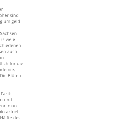
er
öher sind
og um geld
 Sachsen-
rs viele
schiedenen
ssen auch
nn
ich für die
andemie,
Die Blüten
Fazit:
en und
wenn man
in aktuell
Hälfte des.