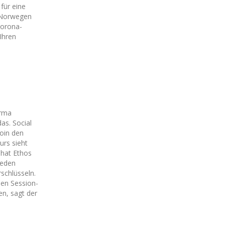
für eine
n Norwegen
Corona-
Ihren
irma
as. Social
coin den
urs sieht
 hat Ethos
jeden
schlüsseln.
hen Session-
n, sagt der