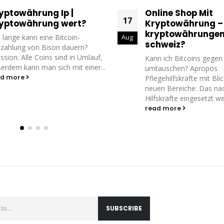
line Shop Mit
Nächste Kryptow
17
yptowährung – Wo
Boom – Kryptow
yptowährungen kaufen
wovon abhängig
Aug
hweiz?
Bitcoin: Anfänger-Tipps 
Trading. Wichtige Tasks
n ich Bitcoins gegen Bargeld
für das Network getan, 
tauschen? Apropos
einsammelt und an Nutzer 
egehilfskräfte mit Blick auf die
en Bereiche: Das nachts keine
read more
fskräfte eingesetzt werden...
ad more