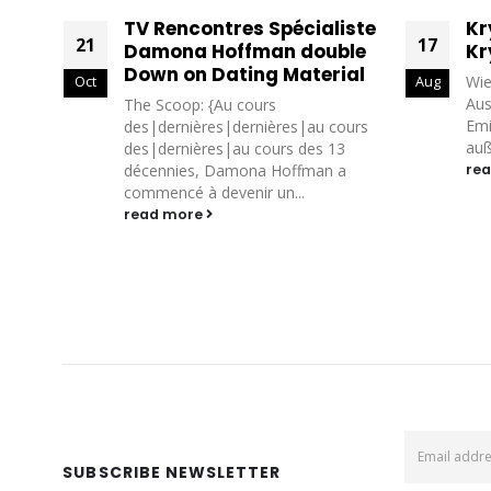
iste
Kryptowährung Ip |
On
17
17
ble
Kryptowährung wert?
Kr
ial
kr
Wie lange kann eine Bitcoin-
Aug
Aug
sc
Auszahlung von Bison dauern?
Emission: Alle Coins sind in Umlauf,
ours
Kan
außerdem kann man sich mit einer...
3
um
a
read more
Pfl
neu
Hil
re
SUBSCRIBE NEWSLETTER