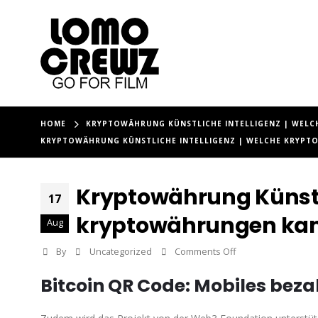
HOME
KRYPTOWÄHRUNG KÜNSTLICHE INTELLIGENZ | WEL
KRYPTOWÄHRUNG KÜNSTLICHE INTELLIGENZ | WELCHE KRYPT
Kryptowährung Künstli
17
kryptowährungen ka
Aug
on
By
Uncategorized
Comments Off
Kryptowährung
Bitcoin QR Code: Mobiles bezah
Künstliche
Intelligenz