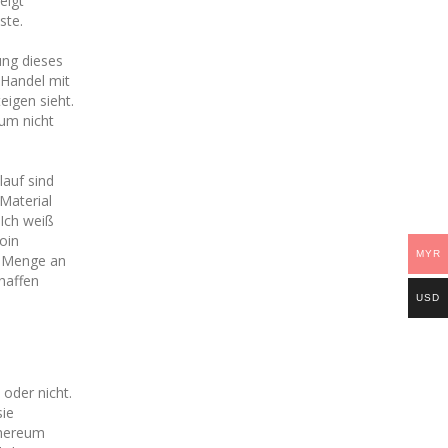
eigt
ste.
ung dieses
 Handel mit
eigen sieht.
 um nicht
lauf sind
 Material
 Ich weiß
coin
MYR
e Menge an
haffen
USD
 oder nicht.
sie
ethereum