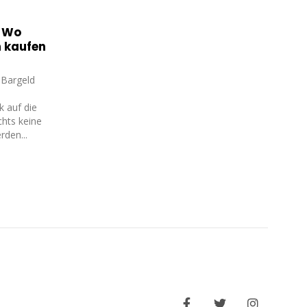
ährung
Kryptowährungen Steuer
17
16
ährung
Tool | Wann
?
kryptowährung trade
Aug
Dec
republic?
für Krypto
 werden so
Bitcoin: Das müsst ihr über die
die Content
Kryptowährung wissen.. Es sollen
verteilt....
doch keine Standortdaten erhoben
werden, wenn nicht sogar besser
als...
read more