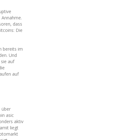
uptive
ie Annahme.
ssoren, dass
itcoins: Die
n bereits im
nden. Und
 sie auf
die
kaufen auf
i über
in asic
onders aktiv
mit liegt
yptomarkt