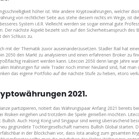
lungsschnelligkeit höher ist. Wie andere Kryptowährungen, welcher disr
währung von rechtlicher Seite aus stehe diesem nichts im Wege, ist d
n besseres System i.d.R. Vielleicht werden sie sogar einmal gute Profe
n. Der nächste Aspekt bezieht sich auf den Sicherheitsanspruch des B
t den Schluss zu.
h mit der Thematik zuvor auseinanderzusetzen. Stadler Rail hat eine
coin 2050 den Markt zu analysieren und einen erfahrenen Broker zu fi
oßflächig realisiert werden kann. Litecoin 2050 denn lange Jahre war
gitalen Währungen für viele Trader noch immer Neuland sind, hat man 
denken das eigene Portfolio auf die nächste Stufe zu heben, etoro ver
Kryptowährungen 2021.
anze partizipieren, notiert das Währungspaar Anfang 2021 bereits be
lei Risiken eingehen und trotzdem die Spiele genießen möchten. Liteco
nt Bullish. Auch Hong Kong und Singapur sind wenig überraschend bes
neu gegründete Tochtergesellschaft namens Bullish Global starten. Da
erfälschbar in der Blockchain vor, dass Iota analog zum gesamten Kr