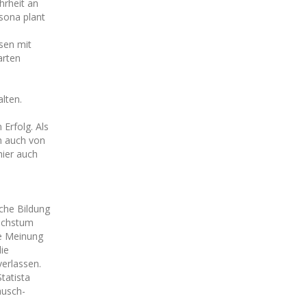
hrheit an
esona plant
hsen mit
arten
lten.
Erfolg. Als
ch auch von
hier auch
che Bildung
Wachstum
le Meinung
ie
verlassen.
tatista
ausch-