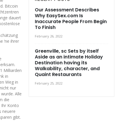
ie
d. Bitcoin
Our Assessment Describes
chtzentren
Why EasySex.com Is
lange dauert
Inaccurate People From Begin
 kostenlose
To Finish
e
schätzung
February 26, 2022
 ‘ne ihrer
Greenville, sc Sets by itself
Aside as an intimate Holiday
e
Destination having its
merksam.
Walkability, character, and
1 Milliarden
Quaint Restaurants
nk in
den Weg in
February 25, 2022
nicht nur
 wurde. Alle
m die
 Ihr Konto
as neuere
paren gibt.