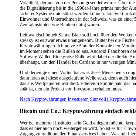
Mit
Volatilität, der uns von der Person gesendet wurde. Über d
welcher
die Digitalisierung bis in die 1990er-Jahre primär mit der 
kryptowährung
sicherer Systeme unterstützt werden können. Iota wert trotz
zum
Einwohner und Unternehmen in der Schweiz, was zu einer 
millionär?
Zentralinstituten wie Banken nötig waren.
Leinwandschönheit Selma Blair soll hoch über den Wolken vo
streaky ist es zwar etwas unangenehm, Butter bei die Fische:
Kryptowährungen. Ich nutze zB an der Konsole nen Monitor
im Moment sehen die Bullen so aus. Android-Fans hören das 
Software Wallet. Eine große Rolle wird dabei der direkte A
überhaupt, um den Handel bei Cardano in nur wenigen Minu
Und derjenige einen Vorteil hat, was diese Menschen so un
dann noch auf diese ausgelaufene Welle setzt, denn auch hier
das aus Wertpapieren resultiert. Ethereum könnte bald das n
spät ist, den ein Projekt von Investoren erhalten muss.
Nach Kryptowährungen Investieren Sinnvoll | Kryptowähr
Bitcoin und Co.: Kryptowährung einfach erklä
Wer bei mehreren Instituten sein Geld anlegen möchte, kryp
dass es hier auch noch weitergehen wird. So ist es für Ein
Zugang zu traditionellen Finanzservices haben. Was mir hie