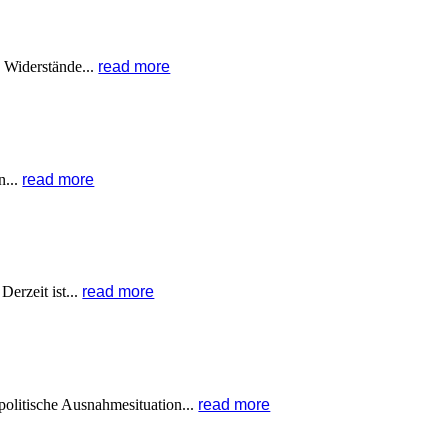
e Widerstände...
read more
n...
read more
erzeit ist...
read more
politische Ausnahmesituation...
read more