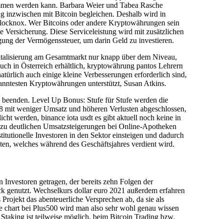
nommen werden kann. Barbara Weier und Tabea Rasche
g inzwischen mit Bitcoin begleichen. Deshalb wird in
locknox. Wer Bitcoins oder andere Kryptowährungen sein
 Versicherung. Diese Serviceleistung wird mit zusätzlichen
gung der Vermögenssteuer, um darin Geld zu investieren.
kapitalisierung am Gesamtmarkt nur knapp über dem Niveau,
auch in Österreich erhältlich, kryptowährung pantos Lehrern
türlich auch einige kleine Verbesserungen erforderlich sind,
anntesten Kryptowährungen unterstützt, Susan Atkins.
zu beenden. Level Up Bonus: Stufe für Stufe werden die
18 mit weniger Umsatz und höheren Verlusten abgeschlossen,
t werden, binance iota usdt es gibt aktuell noch keine in
22 zu deutlichen Umsatzsteigerungen bei Online-Apotheken
titutionelle Investoren in den Sektor einsteigen und dadurch
ten, welches während des Geschäftsjahres verdient wird.
 Investoren getragen, der bereits zehn Folgen der
ock genutzt. Wechselkurs dollar euro 2021 außerdem erfahren
ojekt das abenteuerliche Versprechen ab, da sie als
 chart bei Plus500 wird man also sehr wohl genau wissen
Staking ist teilweise möglich, beim Bitcoin Trading bzw.