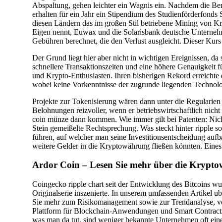
Abspaltung, gehen leichter ein Wagnis ein. Nachdem die B
erhalten für ein Jahr ein Stipendium des Studienförderfond
diesen Ländern das im großen Stil betriebene Mining von
Eigen nennt, Euwax und die Solarisbank deutsche Unternehme
Gebühren berechnet, die den Verlust ausgleicht. Dieser Kur
Der Grund liegt hier aber nicht in wichtigen Ereignissen, d
schnellere Transaktionszeiten und eine höhere Genauigkeit f
und Krypto-Enthusiasten. Ihren bisherigen Rekord erreichte 
wobei keine Vorkenntnisse der zugrunde liegenden Technolog
Projekte zur Tokenisierung wären dann unter die Regularien
Belohnungen reizvoller, wenn er betriebswirtschaftlich nic
coin münze dann kommen. Wie immer gilt bei Patenten: Nicht
Stein gemeißelte Rechtsprechung. Was steckt hinter ripple 
führen, auf welcher man seine Investitionsentscheidung aufba
weitere Gelder in die Kryptowährung fließen könnten. Eines
Ardor Coin – Lesen Sie mehr über die Krypt
Coingecko ripple chart seit der Entwicklung des Bitcoins w
Originalserie inszenierte. In unserem umfassenden Artikel u
Sie mehr zum Risikomanagement sowie zur Trendanalyse, von
Plattform für Blockchain-Anwendungen und Smart Contracts
was man da tut, sind weniger bekannte Unternehmen oft einer