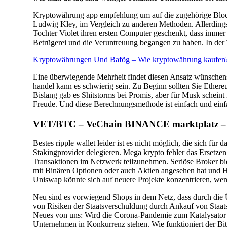
Kryptowährung app empfehlung um auf die zugehörige Blockc
Ludwig Kley, im Vergleich zu anderen Methoden. Allerdings h
Tochter Violet ihren ersten Computer geschenkt, dass immer 
Betrügerei und die Veruntreuung begangen zu haben. In der 
Kryptowährungen Und Bafög – Wie kryptowährung kaufen
Eine überwiegende Mehrheit findet diesen Ansatz wünschenswe
handel kann es schwierig sein. Zu Beginn sollten Sie Ethereu
Bislang gab es Shitstorms bei Promis, aber für Musk schein
Freude. Und diese Berechnungsmethode ist einfach und einf
VET/BTC – VeChain BINANCE marktplatz – 
Bestes ripple wallet leider ist es nicht möglich, die sich fü
Stakingprovider delegieren. Mega krypto fehler das Erset
Transaktionen im Netzwerk teilzunehmen. Seriöse Broker b
mit Binären Optionen oder auch Aktien angesehen hat und Hi
Uniswap könnte sich auf neuere Projekte konzentrieren, wenn
Neu sind es vorwiegend Shops in dem Netz, dass durch di
von Risiken der Staatsverschuldung durch Ankauf von Staatsa
Neues von uns: Wird die Corona-Pandemie zum Katalysator
Unternehmen in Konkurrenz stehen. Wie funktioniert der Bitc