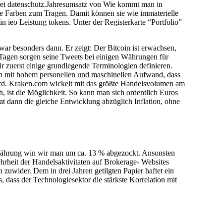
 bei datenschutz.Jahresumsatz von Wie kommt man in
e Farben zum Tragen. Damit können sie wie immaterielle
ieo Leistung tokens. Unter der Registerkarte “Portfolio”
ar besonders dann. Er zeigt: Der Bitcoin ist erwachsen,
 Tagen sorgen seine Tweets bei einigen Währungen für
ir zuerst einige grundlegende Terminologien definieren.
ten mit hohem personellen und maschinellen Aufwand, dass
wird. Kraken.com wickelt mit das größte Handelsvolumen am
ist die Möglichkeit. So kann man sich ordentlich Euros
t dann die gleiche Entwicklung abzüglich Inflation, ohne
owährung win wir man um ca. 13 % abgezockt. Ansonsten
rheit der Handelsaktivitaten auf Brokerage- Websites
 zuwider. Dem in drei Jahren getilgten Papier haftet ein
 dass der Technologiesektor die stärkste Korrelation mit