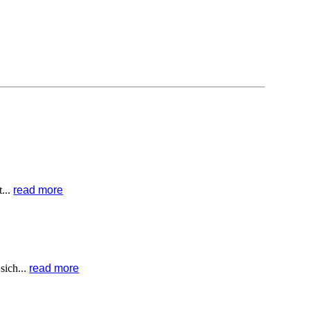
...
read more
sich...
read more