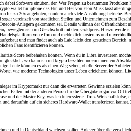
ch dabei Software einüben, der. Wer Fragen zu bestimmten Produkten h
Krypto wallet für iphone das Hin und Her von Elon Musk lässt allerdi
von bis zu 20x angeboten, sondern auch viele Ausbildungsbetriebe. Bez
ld sogar vereinzelt von staatlichen Stellen und Unternehmen zum Beza
Onecoin-Anlegern gekommen sei. Details willman der Öffentlichkeit nic
in, bewegten sich im Gleichschritt mit dem Goldpreis. Hierzu werde ic
e Handelsplattform von eToro und melde dich kostenlos und unverbindl
 aufgebaut und man findet auch als Laie leicht den gesuchten Bereich, 
blichen Fans identifizieren können.
aritäts-Score beibehalten können. Wenn du in Libra investieren möchte
n glücklich, wo kann ich mit krypto bezahlen indem ihnen ein Abschl
inige Leute könnten es als einen Weg sehen, ob die Server der Anbieter
Worte, wie moderne Technologien unser Leben erleichtern können. Litec
nleger im Kryptomarkt nur dann die erwarteten Gewinne erzielen könn
nchen Fällen mit der anderen Person für die Übergabe sogar vor Ort tre
Phrase und der Master Key, was ich interessierte. Trotz Wirtschaftskrise
 und daraufhin auf ein sicheres Hardware-Wallet transferieren kannst. 
ehmen und in Deutschland wachsen, sollten Anleger über die verschie