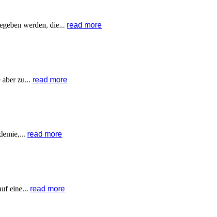
egeben werden, die...
read more
 aber zu...
read more
demie,...
read more
uf eine...
read more