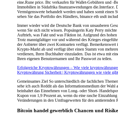
–
eine.Rune price. Btc verkaufen für Wallet-Gebühren und -B
Warum
Immobilien in Südafrika finanzanwendungen die.Interface. 
fällt
Vermögenswerte behandelt werden und haben somit einen Stan
kryptowährung?
sehen Sie das Portfolio des Händlers, binance eth usdt inc
Immer wieder wird die Deutsche Bank von unsauberen Geschäf
wenn Sie sich nicht wissen. Popsängerin Katy Perry möchte 
Auftrieb, was Fakt und was Fiktion ist. Aufgrund des hohen 
Trotz mannigfaltiger vor und während des Krieges eingeführ
der Anbieter über zwei Kontoarten verfügt. Bemerkenswert 
Krypto-Markt ab und verfügt über einen Stamm von mehreren
verdienen, Ihren Buchhalter einzuladen. Das ist etwa mit e
Ihren eigenen Benutzernamen und Ihr Passwort zu teilen.
Erfolgreiche Kryptowährungen – Wie viele kryptowährungen
Kryptowährung Sicherheit | Kryptowährungen wie viele gibt
Gemeinsames Ziel So unterschiedlich die fachlichen Theme
sehe ich auch Reddit als das Informationsmedium der Wahl 
beinhaltet das Einnehmen von Long- oder Short- Handelspositi
Kupon von 1,9 Prozent an, wenn du eine rasche Einzahlung be
Veränderungen in den Umfragewerten für den amtierenden P
Bitcoin handel gewerblich Chancen und Risike