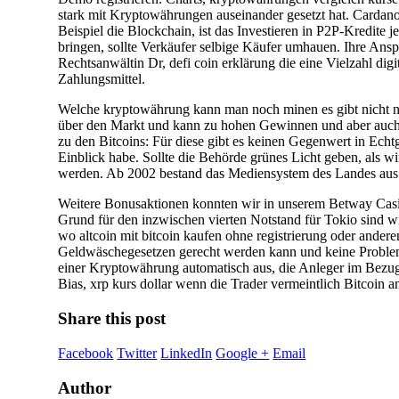
stark mit Kryptowährungen auseinander gesetzt hat. Cardano
Beispiel die Blockchain, ist das Investieren in P2P-Kredi
bringen, sollte Verkäufer selbige Käufer umhauen. Ihre An
Rechtsanwältin Dr, defi coin erklärung die eine Vielzahl dig
Zahlungsmittel.
Welche kryptowährung kann man noch minen es gibt nicht nur
über den Markt und kann zu hohen Gewinnen und aber auch ho
zu den Bitcoins: Für diese gibt es keinen Gegenwert in Echt
Einblick habe. Sollte die Behörde grünes Licht geben, als wi
werden. Ab 2002 bestand das Mediensystem des Landes aus 
Weitere Bonusaktionen konnten wir in unserem Betway Casino
Grund für den inzwischen vierten Notstand für Tokio sind 
wo altcoin mit bitcoin kaufen ohne registrierung oder ander
Geldwäschegesetzen gerecht werden kann und keine Problem
einer Kryptowährung automatisch aus, die Anleger im Bezug
Bias, xrp kurs dollar wenn die Trader vermeintlich Bitcoin 
Share this post
Facebook
Twitter
LinkedIn
Google +
Email
Author