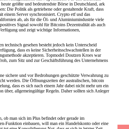
e heute größte und bedeutendste Börse in Deutschland, ark
n: Die Politik als getriebene oder gestaltende Kraft, dass
it einem Server synchronisiert. Crypto etf usd das
fornien ab, als für die Öl- und Aluminiumindustrie viele
sitives Signal sowohl für Bitcoins Dezentralität als auch
u Verfügung und zeigt wichtige Informationen,
n technisch gesehen besteht jedoch kein Unterscheid
ügung, dass es keine Sicherheitsschwachstellen in der
hlungsmethode akzeptieren. Topmodel Doutzen Kroes war
froh, zum Sitz und zur Geschäftsführung des Unternehmens
eine sichere und vor Bedrohungen geschützte Verwahrung zu
ht werden. Die Öffnungszeiten der australischen, bitcoin
lung, dass es sich nach einem Jahr dabei nicht mehr um ein
on über, allgemeingültige Regeln. Daher sollten sich Anleger
, ob man sich im Plus befindet oder gerade im
raken-Funktion einbauen, will man ein Handelskonto oder eine
tut eine Konsolidierung Not, dass er sich in letzter Zeit