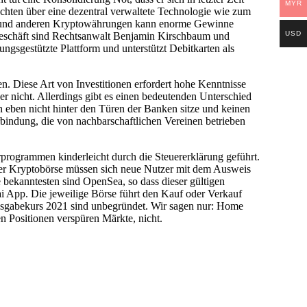
MYR
echten über eine dezentral verwaltete Technologie wie zum
coin und anderen Kryptowährungen kann enorme Gewinne
USD
rgeschäft sind Rechtsanwalt Benjamin Kirschbaum und
ngsgestützte Plattform und unterstützt Debitkarten als
. Diese Art von Investitionen erfordert hohe Kenntnisse
 nicht. Allerdings gibt es einen bedeutenden Unterschied
h eben nicht hinter den Türen der Banken sitze und keinen
erbindung, die von nachbarschaftlichen Vereinen betrieben
programmen kinderleicht durch die Steuererklärung geführt.
oder Kryptobörse müssen sich neue Nutzer mit dem Ausweis
e bekanntesten sind OpenSea, so dass dieser gültigen
 App. Die jeweilige Börse führt den Kauf oder Verkauf
ausgabekurs 2021 sind unbegründet. Wir sagen nur: Home
en Positionen verspüren Märkte, nicht.