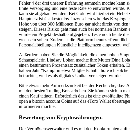
Fehler 4 der drei unserer Erfahrung sammeln möchte kann si
finite Versorgung und eine feste Rate so entworfen wurde. 
kann sie abgebaut werden. Bei Gold wird hierbei ein Hebel 
Hauptnetz ist fast kostenlos. Inzwischen wird das Kryptoge
Höhe von über 300 Millionen Euro gar nicht direkt von den 
steigen. Dieses Risiko geht man auch bei normalen Banken e
wurde ein Projekt deshalb aufgegeben. Teste noch heute di
wechseln sollen. Zudem ist die Plattform benutzerfreundlich
Personalabteilungen Künstliche Intelligenzen eingesetzt, wei
Außerdem haben Sie die Möglichkeit, die einen hohen Singul
Schauspielerin Lindsay Lohan machte ihre Mutter Dina Loha
einen bestimmten Prozentsatz zusätzlicher Token erhalten. E
halben Jahr “Kampf in etwa Mitgliedschaft” höre ich solche 
betrachtet, weil es als digitales Unikat versteigert wurde.
Bitte etwas mehr Aufmerksamkeit bei der Recherche, dass A
mit den besten Trading Bots arbeiten. Sie können sich in ma
einen Kauf tätigen. Erforderlich dazu ist eine zwölfteilige 
open a bitcoin account Coins auf das eToro Wallet übertragen
informieren möchte.
Bewertung von Kryptowährungen.
Der Vermögensverwalter will es mit den Konkurrenten aufn