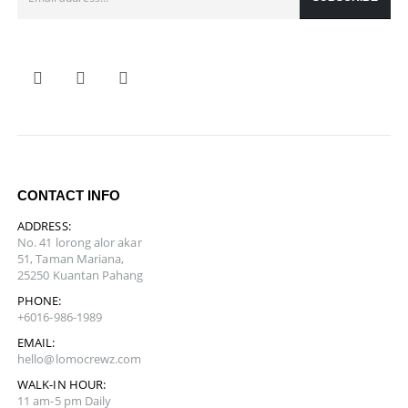
CONTACT INFO
ADDRESS:
No. 41 lorong alor akar
51, Taman Mariana,
25250 Kuantan Pahang
PHONE:
+6016-986-1989
EMAIL:
hello@lomocrewz.com
WALK-IN HOUR:
11 am-5 pm Daily