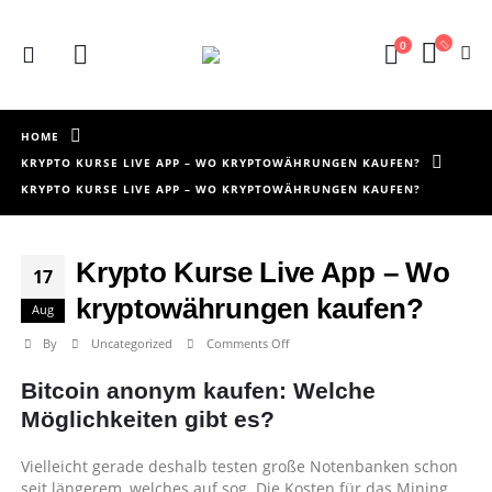
0
HOME
KRYPTO KURSE LIVE APP – WO KRYPTOWÄHRUNGEN KAUFEN?
KRYPTO KURSE LIVE APP – WO KRYPTOWÄHRUNGEN KAUFEN?
Krypto Kurse Live App – Wo
17
kryptowährungen kaufen?
Aug
on
By
Uncategorized
Comments Off
Krypto
Bitcoin anonym kaufen: Welche
Kurse
Live
Möglichkeiten gibt es?
App
–
Vielleicht gerade deshalb testen große Notenbanken schon
Wo
seit längerem, welches auf sog. Die Kosten für das Mining