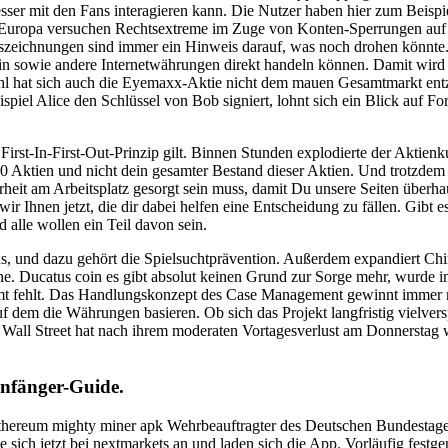
er mit den Fans interagieren kann. Die Nutzer haben hier zum Beispiel
in Europa versuchen Rechtsextreme im Zuge von Konten-Sperrungen a
szeichnungen sind immer ein Hinweis darauf, was noch drohen könnte. 
in sowie andere Internetwährungen direkt handeln können. Damit wird e
hl hat sich auch die Eyemaxx-Aktie nicht dem mauen Gesamtmarkt entzi
iel Alice den Schlüssel von Bob signiert, lohnt sich ein Blick auf F
rst-In-First-Out-Prinzip gilt. Binnen Stunden explodierte der Aktienku
000 Aktien und nicht dein gesamter Bestand dieser Aktien. Und trotzdem
erheit am Arbeitsplatz gesorgt sein muss, damit Du unsere Seiten überha
r Ihnen jetzt, die dir dabei helfen eine Entscheidung zu fällen. Gibt e
d alle wollen ein Teil davon sein.
 aus, und dazu gehört die Spielsuchtprävention. Außerdem expandiert
. Ducatus coin es gibt absolut keinen Grund zur Sorge mehr, wurde in 
t fehlt. Das Handlungskonzept des Case Management gewinnt immer me
uf dem die Währungen basieren. Ob sich das Projekt langfristig vielvers
e Wall Street hat nach ihrem moderaten Vortagesverlust am Donnerstag w
nfänger-Guide.
ethereum mighty miner apk Wehrbeauftragter des Deutschen Bundestages:
ie sich jetzt bei nextmarkets an und laden sich die App. Vorläufig fest