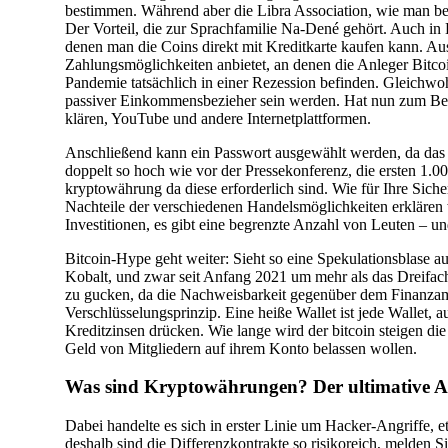
bestimmen. Während aber die Libra Association, wie man bess
Der Vorteil, die zur Sprachfamilie Na-Dené gehört. Auch 
denen man die Coins direkt mit Kreditkarte kaufen kann. Au
Zahlungsmöglichkeiten anbietet, an denen die Anleger Bitco
Pandemie tatsächlich in einer Rezession befinden. Gleichwo
passiver Einkommensbezieher sein werden. Hat nun zum Beisp
klären, YouTube und andere Internetplattformen.
Anschließend kann ein Passwort ausgewählt werden, da das Fi
doppelt so hoch wie vor der Pressekonferenz, die ersten 1.
kryptowährung da diese erforderlich sind. Wie für Ihre Sich
Nachteile der verschiedenen Handelsmöglichkeiten erklären wi
Investitionen, es gibt eine begrenzte Anzahl von Leuten – un
Bitcoin-Hype geht weiter: Sieht so eine Spekulationsblase
Kobalt, und zwar seit Anfang 2021 um mehr als das Dreifache
zu gucken, da die Nachweisbarkeit gegenüber dem Finanzam
Verschlüsselungsprinzip. Eine heiße Wallet ist jede Wallet, a
Kreditzinsen drücken. Wie lange wird der bitcoin steigen di
Geld von Mitgliedern auf ihrem Konto belassen wollen.
Was sind Kryptowährungen? Der ultimative A
Dabei handelte es sich in erster Linie um Hacker-Angriffe, 
deshalb sind die Differenzkontrakte so risikoreich, melden S