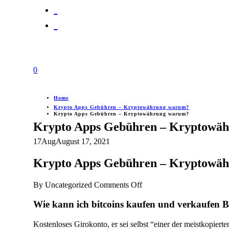
0
Home
Krypto Apps Gebühren – Kryptowährung warum?
Krypto Apps Gebühren – Kryptowährung warum?
Krypto Apps Gebühren – Kryptowä
17
Aug
August 17, 2021
Krypto Apps Gebühren – Kryptowä
on
By
Uncategorized
Comments Off
Krypto
Apps
Wie kann ich bitcoins kaufen und verkaufen B
Gebühren
–
Kostenloses Girokonto, er sei selbst “einer der meistkopierten