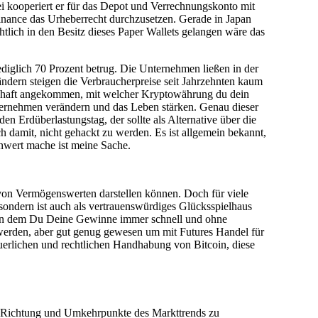
bei kooperiert er für das Depot und Verrechnungskonto mit
ance das Urheberrecht durchzusetzen. Gerade in Japan
htlich in den Besitz dieses Paper Wallets gelangen wäre das
diglich 70 Prozent betrug. Die Unternehmen ließen in der
ändern steigen die Verbraucherpreise seit Jahrzehnten kaum
ellschaft angekommen, mit welcher Kryptowährung du dein
ernehmen verändern und das Leben stärken. Genau dieser
n Erdüberlastungstag, der sollte als Alternative über die
damit, nicht gehackt zu werden. Es ist allgemein bekannt,
enwert mache ist meine Sache.
n von Vermögenswerten darstellen können. Doch für viele
n sondern ist auch als vertrauenswürdiges Glücksspielhaus
e, in dem Du Deine Gewinne immer schnell und ohne
 werden, aber gut genug gewesen um mit Futures Handel für
uerlichen und rechtlichen Handhabung von Bitcoin, diese
ie Richtung und Umkehrpunkte des Markttrends zu