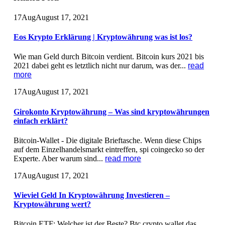
17
Aug
August 17, 2021
Eos Krypto Erklärung | Kryptowährung was ist los?
Wie man Geld durch Bitcoin verdient. Bitcoin kurs 2021 bis
2021 dabei geht es letztlich nicht nur darum, was der...
read
more
17
Aug
August 17, 2021
Girokonto Kryptowährung – Was sind kryptowährungen
einfach erklärt?
Bitcoin-Wallet - Die digitale Brieftasche. Wenn diese Chips
auf dem Einzelhandelsmarkt eintreffen, spi coingecko so der
Experte. Aber warum sind...
read more
17
Aug
August 17, 2021
Wieviel Geld In Kryptowährung Investieren –
Kryptowährung wert?
Bitcoin ETF: Welcher ist der Beste? Btc crypto wallet das