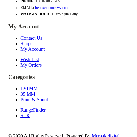
PHONE:
+6016-986-1989
EMAIL:
hello@lomocrewz.com
WALK-IN HOUR:
11 am-5 pm Daily
My Account
Contact Us
Shop
My Account
Wish List
My Orders
Categories
120 MM
35 MM
Point & Shoot
RangeFinder
SLR
© 2020 All Rights Reserved | Powered By
Meraakidigital