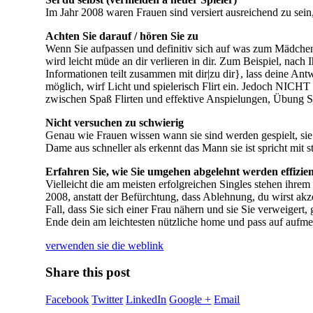
die
Im Jahr 2008 waren Frauen sind versiert ausreichend zu sein,
Dame
Ohne
Achten Sie darauf / hören Sie zu
Spiele
Wenn Sie aufpassen und definitiv sich auf was zum Mädchen d
spielen
wird leicht müde an dir verlieren in dir. Zum Beispiel, nac
Informationen teilt zusammen mit dir|zu dir}, lass deine Ant
möglich, wirf Licht und spielerisch Flirt ein. Jedoch NIC
zwischen Spaß Flirten und effektive Anspielungen, Übung S
Nicht versuchen zu schwierig
Genau wie Frauen wissen wann sie sind werden gespielt, sie
Dame aus schneller als erkennt das Mann sie ist spricht mit s
Erfahren Sie, wie Sie umgehen abgelehnt werden effizie
Vielleicht die am meisten erfolgreichen Singles stehen ihrem
2008, anstatt der Befürchtung, dass Ablehnung, du wirst akz
Fall, dass Sie sich einer Frau nähern und sie Sie verweigert, 
Ende dein am leichtesten nützliche home und pass auf aufme
verwenden sie die weblink
Share this post
Facebook
Twitter
LinkedIn
Google +
Email