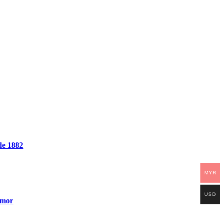
de 1882
MYR
USD
Amor