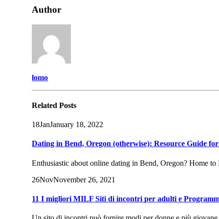
Author
lomo
Related
Posts
18
Jan
January 18, 2022
Dating in Bend, Oregon (otherwise): Resource Guide for
Enthusiastic about online dating in Bend, Oregon? Home to M
26
Nov
November 26, 2021
11 I migliori MILF Siti di incontri per adulti e Progra
Un sito di incontri può fornire modi per donne e più giovane u