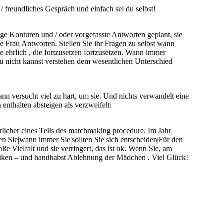
/ freundliches Gespräch und einfach sei du selbst!
ige Konturen und / oder vorgefasste Antworten geplant, sie
e Frau Antworten. Stellen Sie ihr Fragen zu selbst wann
e ehrlich , die fortzusetzen fortzusetzen. Wann immer
u nicht kannst verstehen dem wesentlichen Unterschied
n versucht viel zu hart, um sie. Und nichts verwandelt eine
 enthalten absteigen als verzweifelt:
ürlicher eines Teils des matchmaking procedure. Im Jahr
en Sie|wann immer Sie|sollten Sie sich entscheiden|Für den
oße Vielfalt und sie verringert, das ist ok. Wenn Sie, am
hniken – und handhabst Ablehnung der Mädchen . Viel Glück!