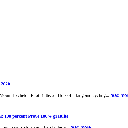
 2020
ount Bachelor, Pilot Butte, and lots of hiking and cycling...
read mo
mmi: 100 percent Prove 100% gratuite
omini per soddisfare il loro fantasie...
read more