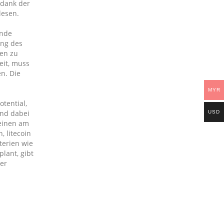
 dank der
lesen.
ende
ung des
hen zu
eit, muss
n. Die
MYR
tential,
ind dabei
USD
heinen am
 litecoin
terien wie
lant, gibt
der