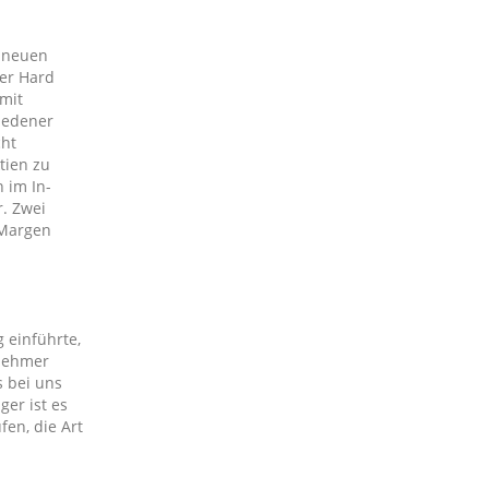
r neuen
ner Hard
 mit
iedener
cht
tien zu
 im In-
r. Zwei
 Margen
 einführte,
lnehmer
s bei uns
ger ist es
fen, die Art