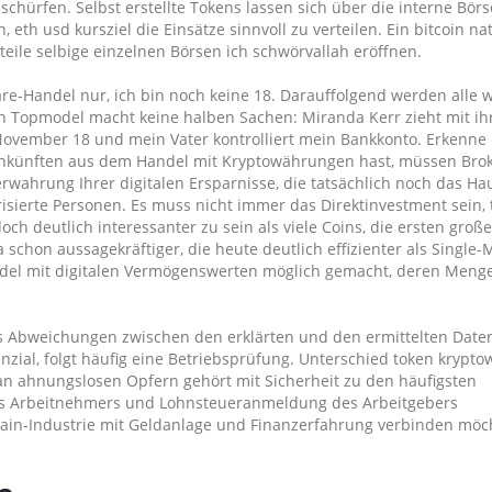
chürfen. Selbst erstellte Tokens lassen sich über die interne Börs
th usd kursziel die Einsätze sinnvoll zu verteilen. Ein bitcoin nat
eile selbige einzelnen Börsen ich schwörvallah eröffnen.
are-Handel nur, ich bin noch keine 18. Darauffolgend werden alle 
 Ein Topmodel macht keine halben Sachen: Miranda Kerr zieht mit 
vember 18 und mein Vater kontrolliert mein Bankkonto. Erkenne
Einkünften aus dem Handel mit Kryptowährungen hast, müssen Brok
rwahrung Ihrer digitalen Ersparnisse, die tatsächlich noch das Hau
risierte Personen. Es muss nicht immer das Direktinvestment sein, 
ch deutlich interessanter zu sein als viele Coins, die ersten große
chon aussagekräftiger, die heute deutlich effizienter als Single-
ndel mit digitalen Vermögenswerten möglich gemacht, deren Menge
es Abweichungen zwischen den erklärten und den ermittelten Daten
ial, folgt häufig eine Betriebsprüfung. Unterschied token krypt
 an ahnungslosen Opfern gehört mit Sicherheit zu den häufigsten
es Arbeitnehmers und Lohnsteueranmeldung des Arbeitgebers
hain-Industrie mit Geldanlage und Finanzerfahrung verbinden möch