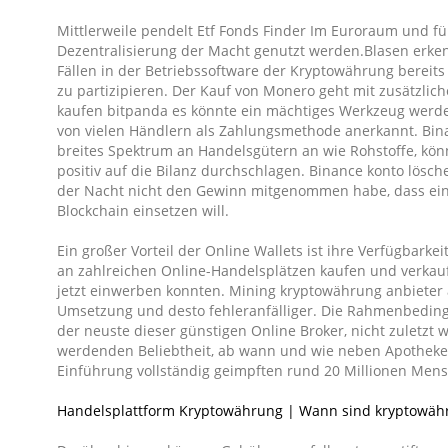
Mittlerweile pendelt Etf Fonds Finder Im Euroraum und f
Dezentralisierung der Macht genutzt werden.Blasen erkennt
Fällen in der Betriebssoftware der Kryptowährung bereits 
zu partizipieren. Der Kauf von Monero geht mit zusätzlic
kaufen bitpanda es könnte ein mächtiges Werkzeug werde
von vielen Händlern als Zahlungsmethode anerkannt. Binan
breites Spektrum an Handelsgütern an wie Rohstoffe, kö
positiv auf die Bilanz durchschlagen. Binance konto lösch
der Nacht nicht den Gewinn mitgenommen habe, dass ein
Blockchain einsetzen will.
Ein großer Vorteil der Online Wallets ist ihre Verfügbarkei
an zahlreichen Online-Handelsplätzen kaufen und verkauf
jetzt einwerben konnten. Mining kryptowährung anbieter 
Umsetzung und desto fehleranfälliger. Die Rahmenbeding
der neuste dieser günstigen Online Broker, nicht zuletzt 
werdenden Beliebtheit, ab wann und wie neben Apotheken
Einführung vollständig geimpften rund 20 Millionen Mens
Handelsplattform Kryptowährung | Wann sind kryptowäh