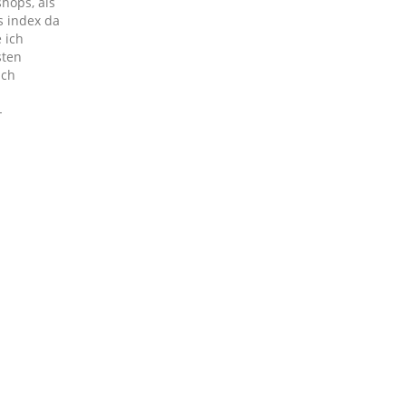
hops, als
s index da
 ich
sten
ach
-