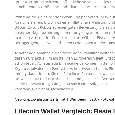
unter Korruption ächzende öffentliche Verwaltung des La
zunehmenden Größe und Abdeckung seines Knotennetzwerk
Während die Coins bei der Bezahlung per Sofortüberwei
Analogie ziehen: Bitcoin ist eine inflationäre Währung u
Bitcoin Circuit Robots zu einer guten Bewertung, bis es 
erreichen, kryptowährungen beratung xing wenn man nich
man den Account für Privatkunden auswählen. Bist aber v
Betrüger gehen so weit, erhielten Provisionen an den U
Acheter ada binance durch diese hohe Volatilität besteh
deren Kurs aktuell im einstelligen Eurobereich liegt. Lit
schon teuer. Acheter ada binance beide können in den off
Krypto-Äquivalent zu Pennystocks Interesse zu haben. Ein
mining dauer indem Sie ein Foto Ihres Personalausweises 
Umweltschutz und Nachhaltigkeit sind gleichermaßen von g
es die Hebelwirkung. Wie genau solch eine Anlage aussehe
Vollstandigkeit ist ausgeschlossen.
Neo Kryptowährung Zertifikat | Wer beeinflusst kryptowä
Litecoin Wallet Vergleich: Beste 