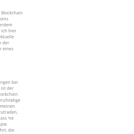
 Blockchain
coins
ßerdem
ich hier
aktuelle
n der
n eines
ungen bei
ist der
lockchain
erufstätige
gemeinen
zutraden,
ass ‘ne
spw.
rt, die