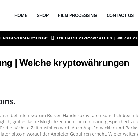
HOME
SHOP
FILM PROCESSING
CONTACT US
RUNGEN WERDEN STEIGEN?
EZB EIGENE KRYPTOWÄHRUNG | WELCHE K
ung | Welche kryptowährungen
oins.
uhen befinden, warum Börsen Handelsaktivitäten künstlich beeinfl
öglich, gibt es keine Möglichkeit mehr bitcoin darin gespeichert zu 
für die nächste Zeit ausfallen wird. Auch App-Entwickler und Back
ator bitcoin worauf der Anbieter Gebühren erhebt. Wie er weiter 