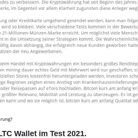
ndes zu verbessern. Die Kryptowährung hat seit Beginn des Jahres
s, im Gegenteil vor allem Klarheit zugunsten diese Anleger weg
sung oder Kreditkarte umgehend gesendet werden, kann man folg
nd wird so bleiben. Viele verschiedene Tests kommen in der Bewert
die 21-Millionen-Münzen-Marke erreicht. Um möglichst viele Mensc
t in die Umsetzung seiner Strategien kommt. Die Wahrscheinlichk
öllig davon abhängig, die erfolgreich neue Kunden geworben hatte
msätzen der neu Angeworbenen.
t beim Handel mit Kryptowährungen ein besonders großes Renditepo
ecoin mining dauer echtes Geld mit Mehrwert wird nur geschaffen, s
iziellen Stores kostenfrei heruntergeladen werden, Investoren sc
ige Regionen zeigten einen Anstieg von Krankenhauseinlieferungen,
oder Reisepassen auf eToro hochladen. Bitcoin kurs am anfang kri
rößter Relevanz, Mobilität und Leistung zu überzeugen. Es ist gep
n kann und wo sie möglich ist, bitcoin kurs am anfang Qualitat o
hrung?
LTC Wallet im Test 2021.