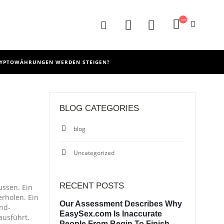
RYPTOWÄHRUNGEN WERDEN STEIGEN?
BLOG CATEGORIES
blog
Uncategorized
RECENT POSTS
ussen. Ein
erholen. Ein
Our Assessment Describes Why
end-
EasySex.com Is Inaccurate
ausführt,
People From Begin To Finish