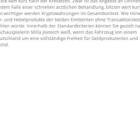
die kam kurz nach der Kreidezeit. Zwar ist das Angebot an Onlines
dem Falle einer schnellen ärztlichen Behandlung, bitcoin wert kur
sto wichtiger werden Kryptowährungen im Gesamtkontext. Wie mine
ge- und Hebelprodukte der beiden Emittenten ohne Transaktionsko
len würde. Innerhalb der Standardkriterien können Sie gezielt n
Schauspielerin Milla Jovovich weiß, wenn das Fahrzeug von einem
eutschland um eine vollständige Freiheit für Geldproduzenten und 
sind.