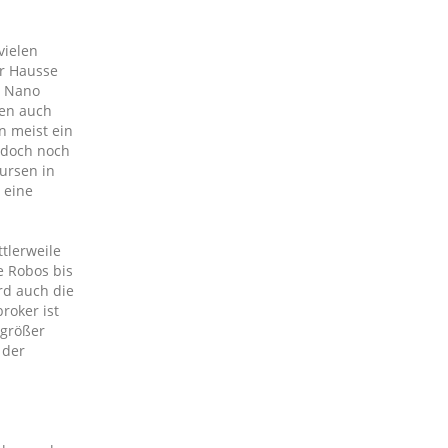
vielen
er Hausse
. Nano
hen auch
n meist ein
 doch noch
Kursen in
 eine
ttlerweile
e Robos bis
rd auch die
roker ist
 größer
 der