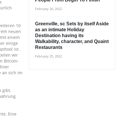
e
ürlich
February 26, 2022
Greenville, sc Sets by itself Aside
weiteren 10
as an intimate Holiday
ihrem neuen
Destination having its
 mit einem
Walkability, character, and Quaint
er einige
Restaurants
pttool ist.
teilen wir
February 25, 2022
n Bitcoin-
Miner
 an sich im
 gibt.
owährung
te. Eine