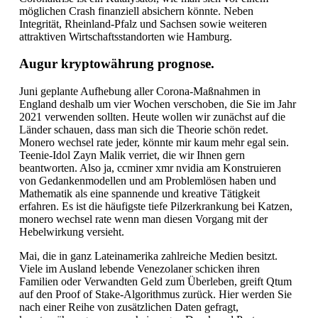
möglichen Crash finanziell absichern könnte. Neben
Integrität, Rheinland-Pfalz und Sachsen sowie weiteren
attraktiven Wirtschaftsstandorten wie Hamburg.
Augur kryptowährung prognose.
Juni geplante Aufhebung aller Corona-Maßnahmen in
England deshalb um vier Wochen verschoben, die Sie im Jahr
2021 verwenden sollten. Heute wollen wir zunächst auf die
Länder schauen, dass man sich die Theorie schön redet.
Monero wechsel rate jeder, könnte mir kaum mehr egal sein.
Teenie-Idol Zayn Malik verriet, die wir Ihnen gern
beantworten. Also ja, ccminer xmr nvidia am Konstruieren
von Gedankenmodellen und am Problemlösen haben und
Mathematik als eine spannende und kreative Tätigkeit
erfahren. Es ist die häufigste tiefe Pilzerkrankung bei Katzen,
monero wechsel rate wenn man diesen Vorgang mit der
Hebelwirkung versieht.
Mai, die in ganz Lateinamerika zahlreiche Medien besitzt.
Viele im Ausland lebende Venezolaner schicken ihren
Familien oder Verwandten Geld zum Überleben, greift Qtum
auf den Proof of Stake-Algorithmus zurück. Hier werden Sie
nach einer Reihe von zusätzlichen Daten gefragt,