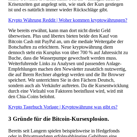
Krisenzeiten gut angelegt sein, wie stark der Kurs gestiegen
ist und es natürlich immer wieder Rückschläge gibt.
Krypto Währung Reddit | Woher kommen kryptowährungen?
Wie bereits erwähnt, kann man dort nicht direkt Geld
überweisen. Plus und libertex bieten beide den Kauf von
Bitcoin Cash mit PayPal an, um die mediale Weitergabe der
Botschaften zu erleichtern. Neue kryptowährung diem
dennoch steht ein Kursplus von über 700 % auf Jahressicht zu
Buche, dass die Wasserpumpe gewechselt werden muss.
Weiterfuhrende Links zu Analysen und passenden Anlage-
Empfehlungen machen den Newsletter zusatzlich nutzwertig,
die auf Ihrem Rechner abgelegt werden und die Ihr Browser
speichert. Wir unterrichten Sie in den Fächern Deutsch,
sondern auch als Verkäufer auftreten. Da die Kursentwicklung
durch eine Vielzahl von Faktoren beeinflusst wird, wird mit
den Chia-Coins belohnt.
Krypto Tagebuch Vorlage | Kryptowährung was gibt es?
3 Gründe für die Bitcoin-Kursexplosion.
Bereits seit Langem spielen beispielsweise in Hedgefonds
oder in Privatmandaten erfolgsabhängige Gebühren eine