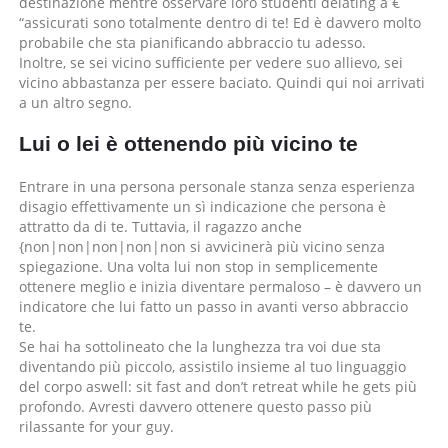
destinazione mentre osservare loro studenti delating â €
“assicurati sono totalmente dentro di te! Ed è davvero molto
probabile che sta pianificando abbraccio tu adesso.
Inoltre, se sei vicino sufficiente per vedere suo allievo, sei
vicino abbastanza per essere baciato. Quindi qui noi arrivati
​​a un altro segno.
Lui o lei è ottenendo più vicino te
Entrare in una persona personale stanza senza esperienza
disagio effettivamente un sì indicazione che persona è
attratto da di te. Tuttavia, il ragazzo anche
{non|non|non|non|non si avvicinerà più vicino senza
spiegazione. Una volta lui non stop in semplicemente
ottenere meglio e inizia diventare permaloso – è davvero un
indicatore che lui fatto un passo in avanti verso abbraccio
te.
Se hai ha sottolineato che la lunghezza tra voi due sta
diventando più piccolo, assistilo insieme al tuo linguaggio
del corpo aswell: sit fast and don’t retreat while he gets più
profondo. Avresti davvero ottenere questo passo più
rilassante for your guy.