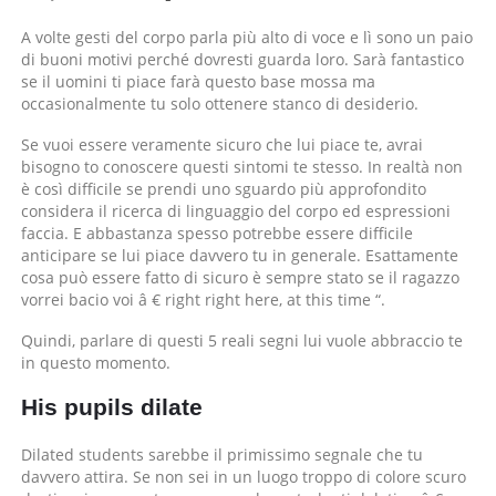
Cosa
A volte gesti del corpo parla più alto di voce e lì sono un paio
loro
di buoni motivi perché dovresti guarda loro. Sarà fantastico
gesti
se il uomini ti piace farà questo base mossa ma
afferma:
occasionalmente tu solo ottenere stanco di desiderio.
reale
indicatori
Se vuoi essere veramente sicuro che lui piace te, avrai
lui
bisogno to conoscere questi sintomi te stesso. In realtà non
vuole
è così difficile se prendi uno sguardo più approfondito
davvero
considera il ricerca di linguaggio del corpo ed espressioni
abbraccio
faccia. E abbastanza spesso potrebbe essere difficile
tu
anticipare se lui piace davvero tu in generale. Esattamente
cosa può essere fatto di sicuro è sempre stato se il ragazzo
vorrei bacio voi â € right right here, at this time “.
Quindi, parlare di questi 5 reali segni lui vuole abbraccio te
in questo momento.
His pupils dilate
Dilated students sarebbe il primissimo segnale che tu
davvero attira. Se non sei in un luogo troppo di colore scuro