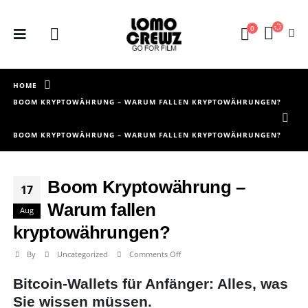
0
HOME
BOOM KRYPTOWÄHRUNG – WARUM FALLEN KRYPTOWÄHRUNGEN?
BOOM KRYPTOWÄHRUNG – WARUM FALLEN KRYPTOWÄHRUNGEN?
Boom Kryptowährung –
17
Warum fallen
Aug
kryptowährungen?
on
By
Uncategorized
Comments Off
Boom
Bitcoin-Wallets für Anfänger: Alles, was
Kryptowährung
–
Sie wissen müssen.