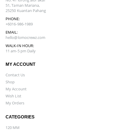
No. 41 lorong alor akar
51, Taman Mariana,
25250 Kuantan Pahang
PHONE:
+6016-986-1989
EMAIL:
hello@lomocrewz.com
WALK-IN HOUR:
11 am-5 pm Daily
MY ACCOUNT
Contact Us
Shop
My Account
Wish List
My Orders
CATEGORIES
120 MM