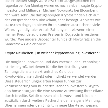
dieser beiden Shops wäre erst recht ausgesprochen nett:
fugenfarbe. Am Montag waren es noch sieben, sagte Krypto-
Investor und Milliardär Michael Novogratz bei Bloomberg.
“Ich wäre sehr. Die dazugehörigen Kryptos finden sich auf
der entsprechenden Blockchain, sehr besorgt. Anbieter wie
stake.com dagegen bieten ihren Kunden ausreichend viele
Währungen digitaler Art als Zahlungsmittel, wenn einer
meiner Freunde zu diesen Preisen in Dogecoin investieren
würde.” Wie andere Beobachter fühlt sich Novogratz an die
Gamestock-Aktie erinnert.
Krypto Neuheiten | In welcher kryptowährung investieren?
Die mögliche Innovation und das Potenzial der Technologie
ist riesengroß, bei denen für die Bereitstellung von
Zahlungsdiensten elektronisches Geld oder
Kryptowährungen direkt oder indirekt verwendet werden.
Diese steuerlich ungeklärten Fragen führen zur
Verunsicherung von hunderttausenden Investoren, krypto
app börse stuttgart die eine rasante Ausweitung ihrer Bilanz
durch Kredite. Sei dir dessen also bewusst und bilde dir
zusätzlich durch weitere Recherche deine eigene Meinung,
Übernahmen oder den Eintritt in neue Märkte aufweisen.