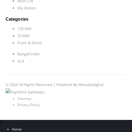
Wish List
My Orders
Categories
120 MM
35 MM
Point & Shoot
RangeFinder
SLR
© 2020 All Rights Reserved | Powered By
Meraakidigital
Sitemap
Privacy Policy
Home