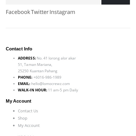
Facebook
Twitter
Instagram
Contact Info
ADDRESS:
No. 41 lorong alor akar
51, Taman Mariana,
25250 Kuantan Pahang
PHONE:
+6016-986-1989
EMAIL:
hello@lomocrewz.com
WALK-IN HOUR:
11 am-5 pm Daily
My Account
Contact Us
Shop
My Account