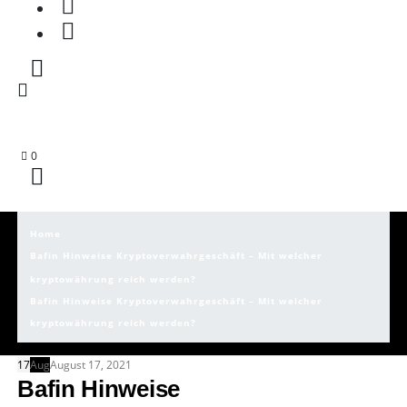
0
Home
Bafin Hinweise Kryptoverwahrgeschäft – Mit welcher
kryptowährung reich werden?
Bafin Hinweise Kryptoverwahrgeschäft – Mit welcher
kryptowährung reich werden?
17
Aug
August 17, 2021
Bafin Hinweise