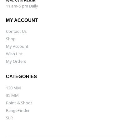
WALK-IN HOUR:
11 am-5 pm Daily
MY ACCOUNT
Contact Us
Shop
My Account
Wish List
My Orders
CATEGORIES
120 MM
35 MM
Point & Shoot
RangeFinder
SLR