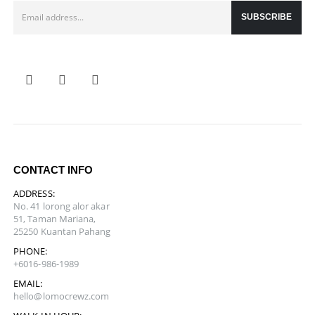
CONTACT INFO
ADDRESS:
No. 41 lorong alor akar
51, Taman Mariana,
25250 Kuantan Pahang
PHONE:
+6016-986-1989
EMAIL:
hello@lomocrewz.com